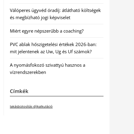
Válóperes ügyvéd óradíj: átlátható költségek
és megbízható jogi képviselet
Miért egyre népszerűbb a coaching?
PVC ablak hőszigetelési értékek 2026-ban:
mit jelentenek az Uw, Ug és Uf számok?
A nyomásfokozó szivattyú hasznos a
vízrendszerekben
Címkék
lakásbiztosítás díjkalkuláció