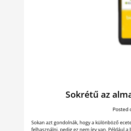
Sokrétű az alm
Posted 
Sokan azt gondolnák, hogy a különböző ecete
felhasználni, pedig ez nem így van. Például a 