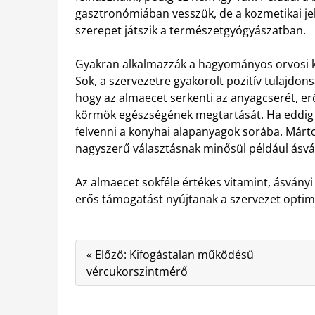
gasztronómiában vesszük, de a kozmetikai jell
szerepet játszik a természetgyógyászatban.
Gyakran alkalmazzák a hagyományos orvosi ke
Sok, a szervezetre gyakorolt pozitív tulajdon
hogy az almaecet serkenti az anyagcserét, er
körmök egészségének megtartását. Ha eddig m
felvenni a konyhai alapanyagok sorába. Márt
nagyszerű választásnak minősül például ásván
Az almaecet sokféle értékes vitamint, ásván
erős támogatást nyújtanak a szervezet opti
« Előző: Kifogástalan működésű
vércukorszintmérő