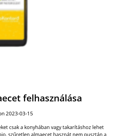
aecet felhasználása
on 2023-03-15
ket csak a konyhában vagy takarításhoz lehet
bio,
szűretlen almaecet hasznát
nem pusztán a