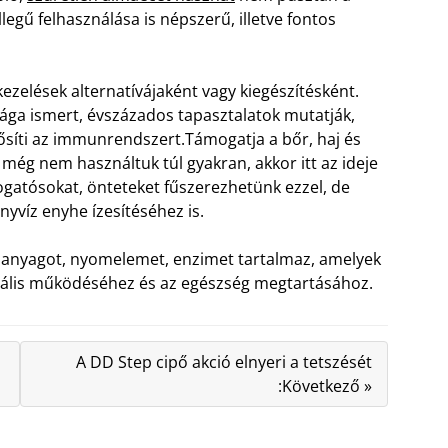
egű felhasználása is népszerű, illetve fontos
zelések alternatívájaként vagy kiegészítésként.
sága ismert, évszázados tapasztalatok mutatják,
ősíti az immunrendszert.
Támogatja a bőr, haj és
ég nem használtuk túl gyakran, akkor itt az ideje
ogatósokat, önteteket fűszerezhetünk ezzel, de
yvíz enyhe ízesítéséhez is.
yi anyagot, nyomelemet, enzimet tartalmaz, amelyek
mális működéséhez és az egészség megtartásához.
A DD Step cipő akció elnyeri a tetszését
:Következő »