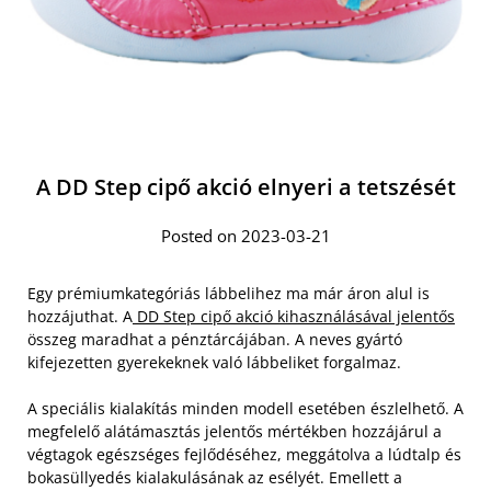
A DD Step cipő akció elnyeri a tetszését
Posted on 2023-03-21
Egy prémiumkategóriás lábbelihez ma már áron alul is
hozzájuthat. A
DD Step cipő akció kihasználásával jelentős
összeg maradhat a pénztárcájában. A neves gyártó
kifejezetten gyerekeknek való lábbeliket forgalmaz.
A speciális kialakítás minden modell esetében észlelhető. A
megfelelő alátámasztás jelentős mértékben hozzájárul a
végtagok egészséges fejlődéséhez, meggátolva a lúdtalp és
bokasüllyedés kialakulásának az esélyét. Emellett a