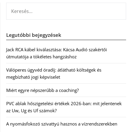
KERESÉS:
Legutóbbi bejegyzések
Jack RCA kábel kiválasztása: Kácsa Audió szakértői
útmutatója a tökéletes hangzáshoz
Válóperes ügyvéd óradíj: átlátható költségek és
megbízható jogi képviselet
Miért egyre népszerűbb a coaching?
PVC ablak hőszigetelési értékek 2026-ban: mit jelentenek
az Uw, Ug és Uf számok?
A nyomásfokozó szivattyú hasznos a vízrendszerekben