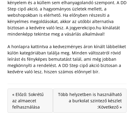
kényelem és a küllem sem elhanyagolandó szempont.
A DD
Step cipő akció, a hagyományos üzletek mellett, a
webshopokban is elérhető. Ha előnyben részesíti a
kényelmes megoldásokat, akkor az utóbbi alternatíva
biztosan a kedvére való lesz. A jogyerekcipo.hu kínálatát
mindenképp tekintse meg a vásárlás alkalmával!
A honlapra kattintva a kedvezményes áron kínált lábbeliket
külön kategóriában találja meg. Minden változatról rövid
leírást és fényképes bemutatást talál, ami még jobban
megkönnyíti a rendelést. A DD Step cipő akció biztosan a
kedvére való lesz, hiszen számos előnnyel bír.
« Előző: Sokrétű
Több helyzetben is használható
az almaecet
a burkolat szintező készlet
felhasználása
:Következő »