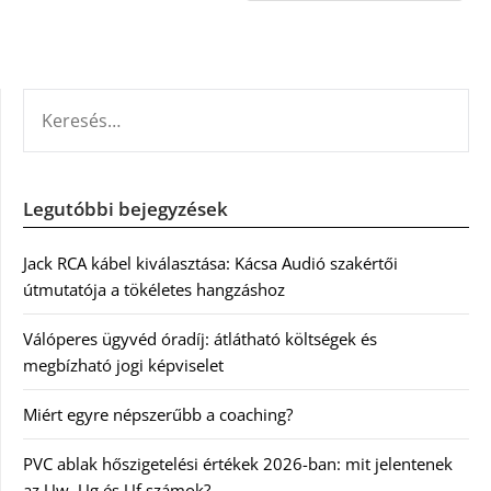
KERESÉS:
Legutóbbi bejegyzések
Jack RCA kábel kiválasztása: Kácsa Audió szakértői
útmutatója a tökéletes hangzáshoz
Válóperes ügyvéd óradíj: átlátható költségek és
megbízható jogi képviselet
Miért egyre népszerűbb a coaching?
PVC ablak hőszigetelési értékek 2026-ban: mit jelentenek
az Uw, Ug és Uf számok?