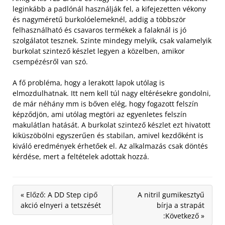
leginkább a padlónál használják fel, a kifejezetten vékony
és nagyméretű burkolóelemeknél, addig a többször
felhasználható és csavaros termékek a falaknál is jó
szolgálatot tesznek. Szinte mindegy melyik, csak valamelyik
burkolat szintező készlet legyen a közelben, amikor
csempézésről van szó.
A fő probléma, hogy a lerakott lapok utólag is
elmozdulhatnak. Itt nem kell túl nagy eltérésekre gondolni,
de már néhány mm is bőven elég, hogy fogazott felszín
képződjön, ami utólag megtöri az egyenletes felszín
makulátlan hatását. A burkolat szintező készlet ezt hivatott
kiküszöbölni egyszerűen és stabilan, amivel kezdőként is
kiváló eredmények érhetőek el. Az alkalmazás csak döntés
kérdése, mert a feltételek adottak hozzá.
« Előző: A DD Step cipő
A nitril gumikesztyű
akció elnyeri a tetszését
bírja a strapát
:Következő »