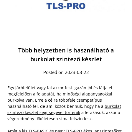
Több helyzetben is használható a
burkolat szintező készlet
Posted on 2023-03-22
Egy járófelület vagy fal akkor fest igazán jól és látja el
megfelelően a feladatát, ha minőségi alapanyagokkal
burkolva van. Erre a célra többféle csempetípus
használható fel, de ami közös bennük, hogy ha a
burkolat
szintező készlet segítségével történik
a lerakásuk, akkor a
végeredmény tökéletesen sima felszín lesz.
Amíg a kis TLS-BASIC és nagy TLS-PRO ékes lapszintezőket