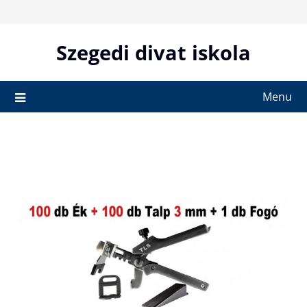
Skip
to
content
Szegedi divat iskola
Menu