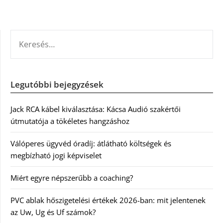
KERESÉS:
Legutóbbi bejegyzések
Jack RCA kábel kiválasztása: Kácsa Audió szakértői
útmutatója a tökéletes hangzáshoz
Válóperes ügyvéd óradíj: átlátható költségek és
megbízható jogi képviselet
Miért egyre népszerűbb a coaching?
PVC ablak hőszigetelési értékek 2026-ban: mit jelentenek
az Uw, Ug és Uf számok?