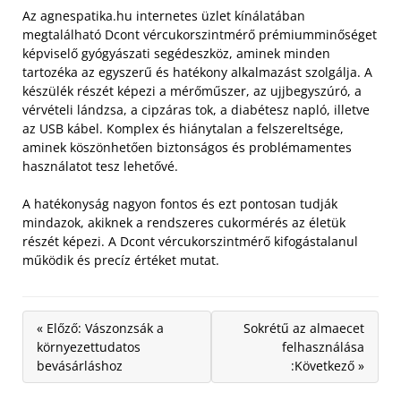
Az agnespatika.hu internetes üzlet kínálatában
megtalálható Dcont vércukorszintmérő prémiumminőséget
képviselő gyógyászati segédeszköz, aminek minden
tartozéka az egyszerű és hatékony alkalmazást szolgálja.
A
készülék részét képezi a mérőműszer, az ujjbegyszúró, a
vérvételi lándzsa, a cipzáras tok, a diabétesz napló, illetve
az USB kábel. Komplex és hiánytalan a felszereltsége,
aminek köszönhetően biztonságos és problémamentes
használatot tesz lehetővé.
A hatékonyság nagyon fontos és ezt pontosan tudják
mindazok, akiknek a rendszeres cukormérés az életük
részét képezi. A Dcont vércukorszintmérő kifogástalanul
működik és precíz értéket mutat.
« Előző: Vászonzsák a
Sokrétű az almaecet
környezettudatos
felhasználása
bevásárláshoz
:Következő »