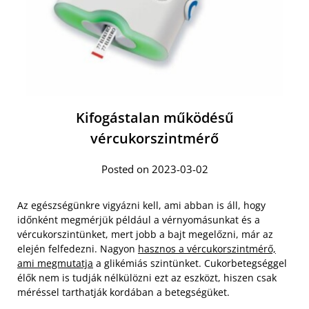
Kifogástalan működésű
vércukorszintmérő
Posted on 2023-03-02
Az egészségünkre vigyázni kell, ami abban is áll, hogy
időnként megmérjük például a vérnyomásunkat és a
vércukorszintünket, mert jobb a bajt megelőzni, már az
elején felfedezni. Nagyon
hasznos a vércukorszintmérő,
ami megmutatja
a glikémiás szintünket. Cukorbetegséggel
élők nem is tudják nélkülözni ezt az eszközt, hiszen csak
méréssel tarthatják kordában a betegségüket.