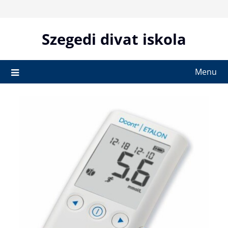
Skip
to
content
Szegedi divat iskola
Menu