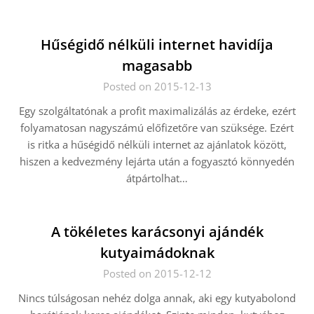
Hűségidő nélküli internet havidíja
magasabb
Posted on 2015-12-13
Egy szolgáltatónak a profit maximalizálás az érdeke, ezért
folyamatosan nagyszámú előfizetőre van szüksége. Ezért
is ritka a hűségidő nélküli internet az ajánlatok között,
hiszen a kedvezmény lejárta után a fogyasztó könnyedén
átpártolhat…
A tökéletes karácsonyi ajándék
kutyaimádoknak
Posted on 2015-12-12
Nincs túlságosan nehéz dolga annak, aki egy kutyabolond