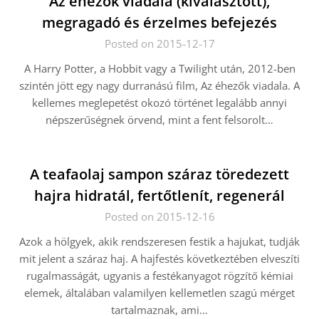
Az éhezők viadala (kiválasztott),
megragadó és érzelmes befejezés
Posted on 2015-12-17
A Harry Potter, a Hobbit vagy a Twilight után, 2012-ben
szintén jött egy nagy durranású film, Az éhezők viadala. A
kellemes meglepetést okozó történet legalább annyi
népszerűségnek örvend, mint a fent felsorolt…
A teafaolaj sampon száraz töredezett
hajra hidratál, fertőtlenít, regenerál
Posted on 2015-12-16
Azok a hölgyek, akik rendszeresen festik a hajukat, tudják
mit jelent a száraz haj. A hajfestés következtében elveszíti
rugalmasságát, ugyanis a festékanyagot rögzítő kémiai
elemek, általában valamilyen kellemetlen szagú mérget
tartalmaznak, ami…