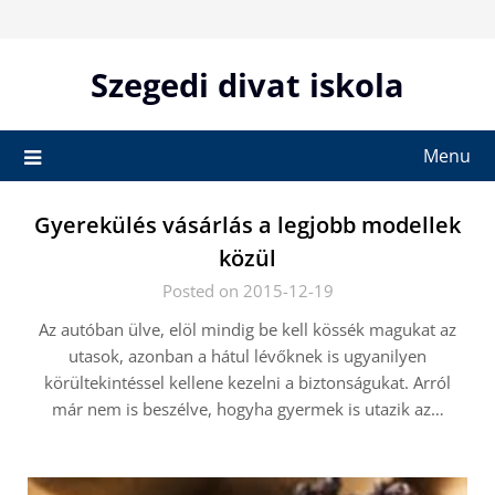
Skip
to
content
Szegedi divat iskola
Menu
Gyerekülés vásárlás a legjobb modellek
közül
Posted on 2015-12-19
Az autóban ülve, elöl mindig be kell kössék magukat az
utasok, azonban a hátul lévőknek is ugyanilyen
körültekintéssel kellene kezelni a biztonságukat. Arról
már nem is beszélve, hogyha gyermek is utazik az…