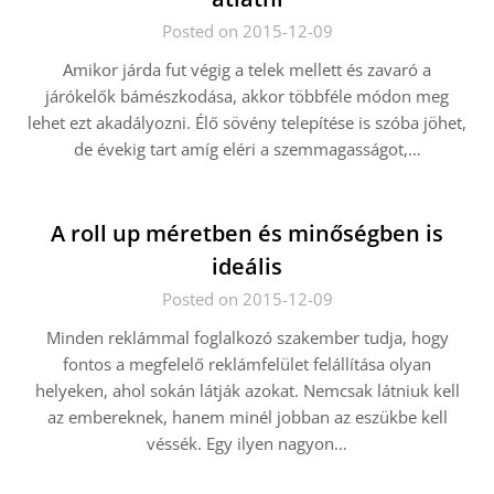
Posted on 2015-12-09
Amikor járda fut végig a telek mellett és zavaró a
járókelők bámészkodása, akkor többféle módon meg
lehet ezt akadályozni. Élő sövény telepítése is szóba jöhet,
de évekig tart amíg eléri a szemmagasságot,…
A roll up méretben és minőségben is
ideális
Posted on 2015-12-09
Minden reklámmal foglalkozó szakember tudja, hogy
fontos a megfelelő reklámfelület felállítása olyan
helyeken, ahol sokán látják azokat. Nemcsak látniuk kell
az embereknek, hanem minél jobban az eszükbe kell
véssék. Egy ilyen nagyon…