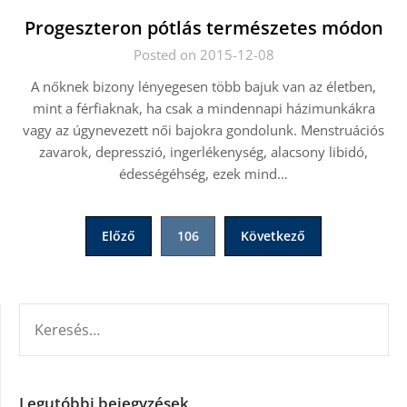
Progeszteron pótlás természetes módon
Posted on 2015-12-08
A nőknek bizony lényegesen több bajuk van az életben,
mint a férfiaknak, ha csak a mindennapi házimunkákra
vagy az úgynevezett női bajokra gondolunk. Menstruációs
zavarok, depresszió, ingerlékenység, alacsony libidó,
édességéhség, ezek mind…
Bejegyzések
Előző
106
Következő
lapozása
KERESÉS:
Legutóbbi bejegyzések