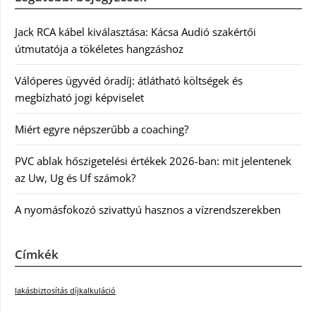
Jack RCA kábel kiválasztása: Kácsa Audió szakértői
útmutatója a tökéletes hangzáshoz
Válóperes ügyvéd óradíj: átlátható költségek és
megbízható jogi képviselet
Miért egyre népszerűbb a coaching?
PVC ablak hőszigetelési értékek 2026-ban: mit jelentenek
az Uw, Ug és Uf számok?
A nyomásfokozó szivattyú hasznos a vízrendszerekben
Címkék
lakásbiztosítás díjkalkuláció