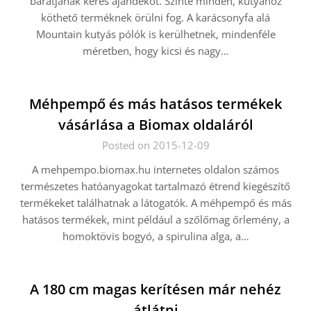
barátjának keres ajándékot. Szinte minden, kutyához
köthető terméknek örülni fog. A karácsonyfa alá
Mountain kutyás pólók is kerülhetnek, mindenféle
méretben, hogy kicsi és nagy…
Méhpempő és más hatásos termékek
vásárlása a Biomax oldaláról
Posted on 2015-12-09
A mehpempo.biomax.hu internetes oldalon számos
természetes hatóanyagokat tartalmazó étrend kiegészítő
termékeket találhatnak a látogatók. A méhpempő és más
hatásos termékek, mint például a szőlőmag őrlemény, a
homoktövis bogyó, a spirulina alga, a…
A 180 cm magas kerítésen már nehéz
átlátni