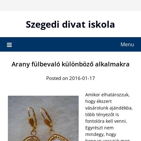
Skip
to
content
Szegedi divat iskola
Menu
Arany fülbevaló különböző alkalmakra
Posted on 2016-01-17
Amikor elhatározzuk,
hogy ékszert
vásárolunk ajándékba,
több tényezőt is
fontolóra kell venni.
Egyrészt nem
mindegy, hogy
honnan vesszük meg