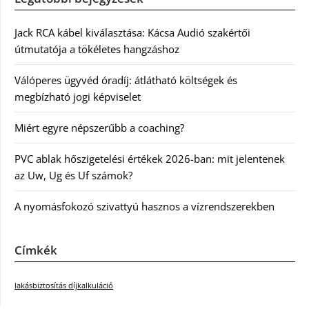
Jack RCA kábel kiválasztása: Kácsa Audió szakértői
útmutatója a tökéletes hangzáshoz
Válóperes ügyvéd óradíj: átlátható költségek és
megbízható jogi képviselet
Miért egyre népszerűbb a coaching?
PVC ablak hőszigetelési értékek 2026-ban: mit jelentenek
az Uw, Ug és Uf számok?
A nyomásfokozó szivattyú hasznos a vízrendszerekben
Címkék
lakásbiztosítás díjkalkuláció