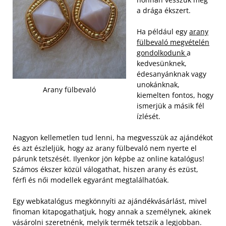
a drága ékszert.
Ha például egy
arany
fülbevaló megvételén
gondolkodunk
a
kedvesünknek,
édesanyánknak vagy
unokánknak,
Arany fülbevaló
kiemelten fontos, hogy
ismerjük a másik fél
ízlését.
Nagyon kellemetlen tud lenni, ha megvesszük az ajándékot
és azt észleljük, hogy az arany fülbevaló nem nyerte el
párunk tetszését. Ilyenkor jön képbe az online katalógus!
Számos ékszer közül válogathat, hiszen arany és ezüst,
férfi és női modellek egyaránt megtalálhatóak.
Egy webkatalógus megkönnyíti az ajándékvásárlást, mivel
finoman kitapogathatjuk, hogy annak a személynek, akinek
vásárolni szeretnénk, melyik termék tetszik a legjobban.