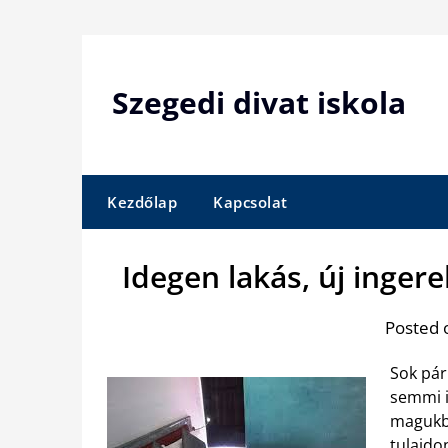
Skip
to
content
Szegedi divat iskola
Kezdőlap
Kapcsolat
Idegen lakás, új inge
Posted 
Sok pár
semmi i
magukba
tulajdo