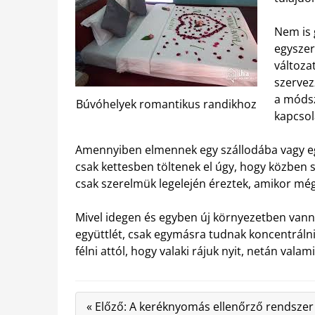
Nem is 
egyszer
változa
szervez
a módsz
Búvóhelyek romantikus randikhoz
kapcsol
Amennyiben elmennek egy szállodába vagy eg
csak kettesben töltenek el úgy, hogy közben s
csak szerelmük legelején éreztek, amikor mé
Mivel idegen és egyben új környezetben vannak
együttlét, csak egymásra tudnak koncentrálni 
félni attól, hogy valaki rájuk nyit, netán va
« Előző: A keréknyomás ellenőrző rendszer