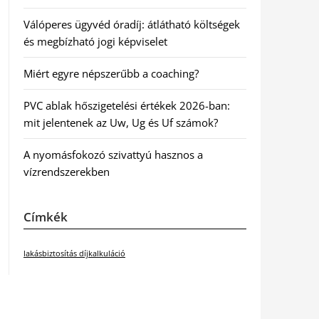
Válóperes ügyvéd óradíj: átlátható költségek
és megbízható jogi képviselet
Miért egyre népszerűbb a coaching?
PVC ablak hőszigetelési értékek 2026-ban:
mit jelentenek az Uw, Ug és Uf számok?
A nyomásfokozó szivattyú hasznos a
vízrendszerekben
Címkék
lakásbiztosítás díjkalkuláció