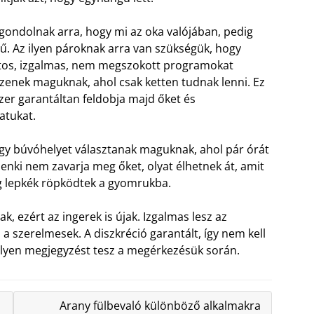
gondolnak arra, hogy mi az oka valójában, pedig
ű. Az ilyen pároknak arra van szükségük, hogy
tos, izgalmas, nem megszokott programokat
zenek maguknak, ahol csak ketten tudnak lenni. Ez
er garantáltan feldobja majd őket és
atukat.
y búvóhelyet választanak maguknak, ahol pár órát
enki nem zavarja meg őket, olyat élhetnek át, amit
g lepkék röpködtek a gyomrukba.
, ezért az ingerek is újak. Izgalmas lesz az
a szerelmesek. A diszkréció garantált, így nem kell
lamilyen megjegyzést tesz a megérkezésük során.
Arany fülbevaló különböző alkalmakra