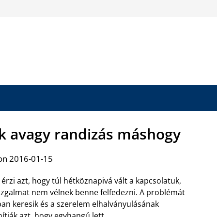
rek avagy randizás máshogy
on 2016-01-15
 érzi azt, hogy túl hétköznapivá vált a kapcsolatuk,
zgalmat nem vélnek benne felfedezni. A problémát
n keresik és a szerelem elhalványulásának
nítják azt, hogy egyhangú lett.