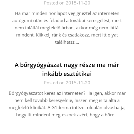
Posted on 2015-11-20
Ha már minden honlapot végignéztél az interneten
autógumi után és feladod a további keresgélést, mert
nem találtál megfelelő árban, akkor még nem láttál
mindent. Klikkelj ránk és csatlakozz, mert itt olyat
találhatsz,…
A bőrgyógyászat nagy része ma már
inkább esztétikai
Posted on 2015-11-20
Bőrgyógyászatot keres az interneten? Ha igen, akkor már
nem kell tovább keresgélnie, hiszen meg is találta a
megfelelő klinikát. A G1derma intézet oldalán olvashatja,
hogy itt mindent megtesznek azért, hogy a bőre…