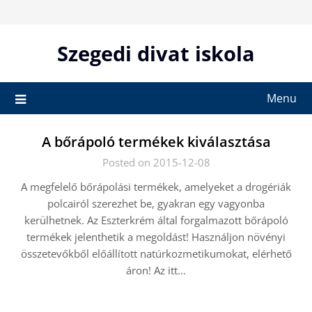
Skip
to
content
Szegedi divat iskola
Menu
A bőrápoló termékek kiválasztása
Posted on 2015-12-08
A megfelelő bőrápolási termékek, amelyeket a drogériák
polcairól szerezhet be, gyakran egy vagyonba
kerülhetnek. Az Eszterkrém által forgalmazott bőrápoló
termékek jelenthetik a megoldást! Használjon növényi
összetevőkből előállított natúrkozmetikumokat, elérhető
áron! Az itt…