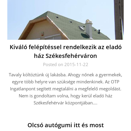
Kiváló felépítéssel rendelkezik az eladó
ház Székesfehérváron
Posted on 2015-11-22
Tavaly költöztünk új lakásba. Ahogy nőnek a gyermekek,
egyre több helyre van szüksége mindenkinek. Az OTP
Ingatlanpont segített megtalálni a megfelelő megoldást.
Nem is gondoltam volna, hogy kerül eladó ház
Székesfehérvár központjában….
Olcsó autógumi itt és most