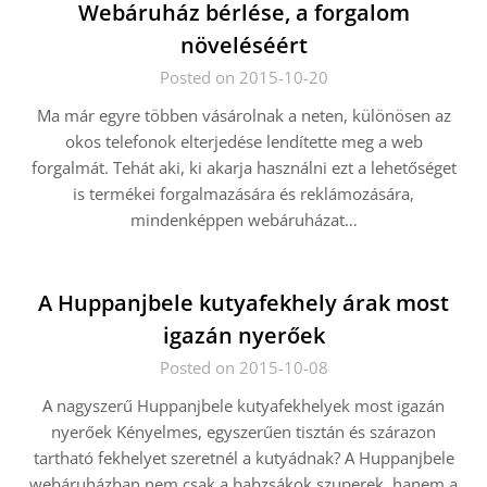
Webáruház bérlése, a forgalom
növeléséért
Posted on 2015-10-20
Ma már egyre többen vásárolnak a neten, különösen az
okos telefonok elterjedése lendítette meg a web
forgalmát. Tehát aki, ki akarja használni ezt a lehetőséget
is termékei forgalmazására és reklámozására,
mindenképpen webáruházat…
A Huppanjbele kutyafekhely árak most
igazán nyerőek
Posted on 2015-10-08
A nagyszerű Huppanjbele kutyafekhelyek most igazán
nyerőek Kényelmes, egyszerűen tisztán és szárazon
tartható fekhelyet szeretnél a kutyádnak? A Huppanjbele
webáruházban nem csak a babzsákok szuperek, hanem a