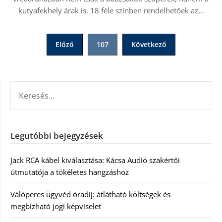
kutyafekhely árak is. 18 féle színben rendelhetőek az…
Bejegyzések
Előző
107
Következő
lapozása
KERESÉS:
Legutóbbi bejegyzések
Jack RCA kábel kiválasztása: Kácsa Audió szakértői
útmutatója a tökéletes hangzáshoz
Válóperes ügyvéd óradíj: átlátható költségek és
megbízható jogi képviselet