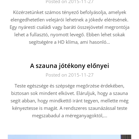
Posted on 2015-11-27
Közérzetünket számos tényező befolyásolja, amelyek
elengedhetetlen velejárói lehetnek a jókedv elérésének.
Egy nyáresti családi vagy baráti összejövetel megrontója
lehet a fullasztó, nyomott levegő. Ebben lehet sokak
segítségére a HD klíma, ami hasonló…
A szauna jótékony előnyei
Posted on 2015-11-27
Teste egészsége és szépsége megőrzése érdekében,
biztosan sok mindent elkövet. Eláruljuk, hogy a szauna
segít abban, hogy mindkettő iránt tegyen, mellette még
kényeztesse is magát. A rendszeres szaunázással teste
megszabadul a méreganyagoktól,…