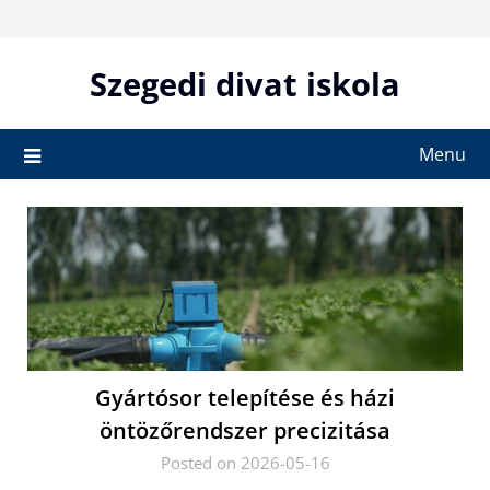
Skip
to
content
Szegedi divat iskola
Menu
Gyártósor telepítése és házi
öntözőrendszer precizitása
Posted on 2026-05-16