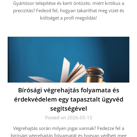
Gyártósor telepítése és kerti öntözés: miért kritikus a
precizitás? Fedezd fel, hogyan takaríthat meg vízet és
költséget a profi megoldás!
Bírósági végrehajtás folyamata és
érdekvédelem egy tapasztalt ügyvéd
segítségével
Posted on 2026-05-15
Végrehajtás során milyen jogai vannak? Fedezze fel a
bírósági végrehajtás folyamatát és hogyan védheti meg