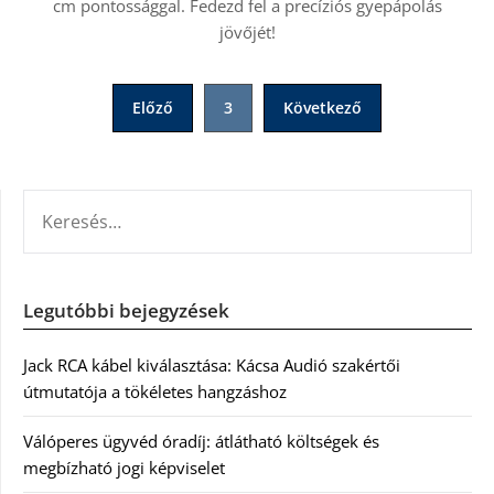
cm pontossággal. Fedezd fel a precíziós gyepápolás
jövőjét!
Bejegyzések
Előző
3
Következő
lapozása
KERESÉS:
Legutóbbi bejegyzések
Jack RCA kábel kiválasztása: Kácsa Audió szakértői
útmutatója a tökéletes hangzáshoz
Válóperes ügyvéd óradíj: átlátható költségek és
megbízható jogi képviselet