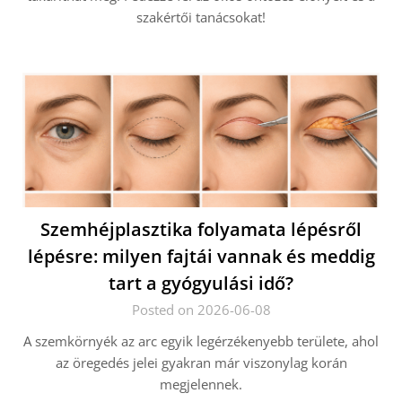
szakértői tanácsokat!
Szemhéjplasztika folyamata lépésről
lépésre: milyen fajtái vannak és meddig
tart a gyógyulási idő?
Posted on 2026-06-08
A szemkörnyék az arc egyik legérzékenyebb területe, ahol
az öregedés jelei gyakran már viszonylag korán
megjelennek.