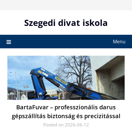
Skip
to
content
Szegedi divat iskola
Menu
BartaFuvar – professzionális darus
gépszállítás biztonság és precizitással
Posted on 2026-06-12