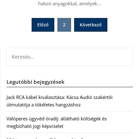
habzó anyagokkal, amelyek…
Bejegyzések
Előző
2
Következő
lapozása
KERESÉS:
Legutóbbi bejegyzések
Jack RCA kábel kiválasztása: Kácsa Audió szakértői
útmutatója a tökéletes hangzáshoz
Válóperes ügyvéd óradíj: átlátható költségek és
megbízható jogi képviselet