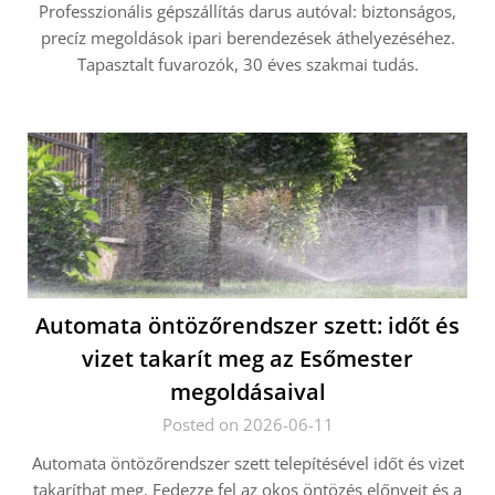
Professzionális gépszállítás darus autóval: biztonságos,
precíz megoldások ipari berendezések áthelyezéséhez.
Tapasztalt fuvarozók, 30 éves szakmai tudás.
Automata öntözőrendszer szett: időt és
vizet takarít meg az Esőmester
megoldásaival
Posted on 2026-06-11
Automata öntözőrendszer szett telepítésével időt és vizet
takaríthat meg. Fedezze fel az okos öntözés előnyeit és a