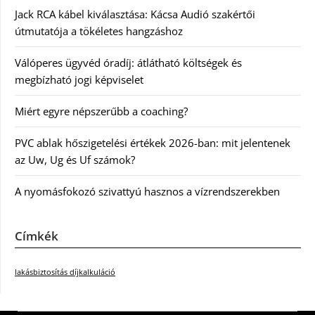
Jack RCA kábel kiválasztása: Kácsa Audió szakértői
útmutatója a tökéletes hangzáshoz
Válóperes ügyvéd óradíj: átlátható költségek és
megbízható jogi képviselet
Miért egyre népszerűbb a coaching?
PVC ablak hőszigetelési értékek 2026-ban: mit jelentenek
az Uw, Ug és Uf számok?
A nyomásfokozó szivattyú hasznos a vízrendszerekben
Címkék
lakásbiztosítás díjkalkuláció