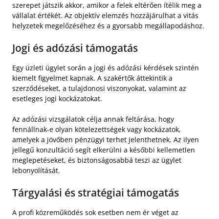
szerepet játszik akkor, amikor a felek eltérően ítélik meg a
vállalat értékét. Az objektív elemzés hozzájárulhat a vitás
helyzetek megelőzéséhez és a gyorsabb megállapodáshoz.
Jogi és adózási támogatás
Egy üzleti ügylet során a jogi és adózási kérdések szintén
kiemelt figyelmet kapnak. A szakértők áttekintik a
szerződéseket, a tulajdonosi viszonyokat, valamint az
esetleges jogi kockázatokat.
Az adózási vizsgálatok célja annak feltárása, hogy
fennállnak-e olyan kötelezettségek vagy kockázatok,
amelyek a jövőben pénzügyi terhet jelenthetnek. Az ilyen
jellegű konzultáció segít elkerülni a későbbi kellemetlen
meglepetéseket, és biztonságosabbá teszi az ügylet
lebonyolítását.
Tárgyalási és stratégiai támogatás
A profi közreműködés sok esetben nem ér véget az