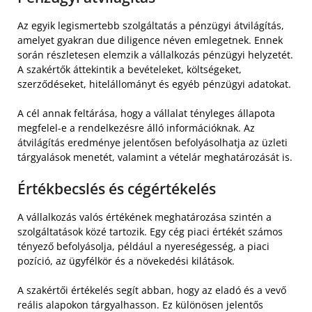
Az egyik legismertebb szolgáltatás a pénzügyi átvilágítás,
amelyet gyakran due diligence néven emlegetnek. Ennek
során részletesen elemzik a vállalkozás pénzügyi helyzetét.
A szakértők áttekintik a bevételeket, költségeket,
szerződéseket, hitelállományt és egyéb pénzügyi adatokat.
A cél annak feltárása, hogy a vállalat tényleges állapota
megfelel-e a rendelkezésre álló információknak. Az
átvilágítás eredménye jelentősen befolyásolhatja az üzleti
tárgyalások menetét, valamint a vételár meghatározását is.
Értékbecslés és cégértékelés
A vállalkozás valós értékének meghatározása szintén a
szolgáltatások közé tartozik. Egy cég piaci értékét számos
tényező befolyásolja, például a nyereségesség, a piaci
pozíció, az ügyfélkör és a növekedési kilátások.
A szakértői értékelés segít abban, hogy az eladó és a vevő
reális alapokon tárgyalhasson. Ez különösen jelentős