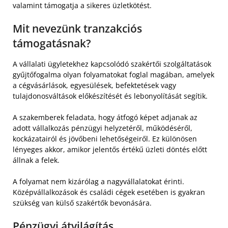
valamint támogatja a sikeres üzletkötést.
Mit nevezünk tranzakciós
támogatásnak?
A vállalati ügyletekhez kapcsolódó szakértői szolgáltatások
gyűjtőfogalma olyan folyamatokat foglal magában, amelyek
a cégvásárlások, egyesülések, befektetések vagy
tulajdonosváltások előkészítését és lebonyolítását segítik.
A szakemberek feladata, hogy átfogó képet adjanak az
adott vállalkozás pénzügyi helyzetéről, működéséről,
kockázatairól és jövőbeni lehetőségeiről. Ez különösen
lényeges akkor, amikor jelentős értékű üzleti döntés előtt
állnak a felek.
A folyamat nem kizárólag a nagyvállalatokat érinti.
Középvállalkozások és családi cégek esetében is gyakran
szükség van külső szakértők bevonására.
Pénzügyi átvilágítás