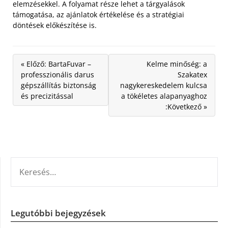
elemzésekkel. A folyamat része lehet a tárgyalások
támogatása, az ajánlatok értékelése és a stratégiai
döntések előkészítése is.
« Előző: BartaFuvar –
Kelme minőség: a
professzionális darus
Szakatex
gépszállítás biztonság
nagykereskedelem kulcsa
és precizitással
a tökéletes alapanyaghoz
:Következő »
KERESÉS:
Legutóbbi bejegyzések