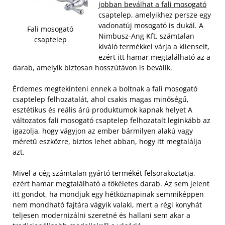
jobban beválhat a fali mosogató
csaptelep, amelyikhez persze egy
vadonatúj mosogató is dukál. A
Fali mosogató
Nimbusz-Ang Kft. számtalan
csaptelep
kiváló termékkel várja a klienseit,
ezért itt hamar megtalálható az a
darab, amelyik biztosan hosszútávon is beválik.
Érdemes megtekinteni ennek a boltnak a fali mosogató
csaptelep felhozatalát, ahol csakis magas minőségű,
esztétikus és reális árú produktumok kapnak helyet A
változatos fali mosogató csaptelep felhozatalt leginkább az
igazolja, hogy vágyjon az ember bármilyen alakú vagy
méretű eszközre, biztos lehet abban, hogy itt megtalálja
azt.
Mivel a cég számtalan gyártó termékét felsorakoztatja,
ezért hamar megtalálható a tökéletes darab. Az sem jelent
itt gondot, ha mondjuk egy hétköznapinak semmiképpen
nem mondható fajtára vágyik valaki, mert a régi konyhát
teljesen modernizálni szeretné és hallani sem akar a