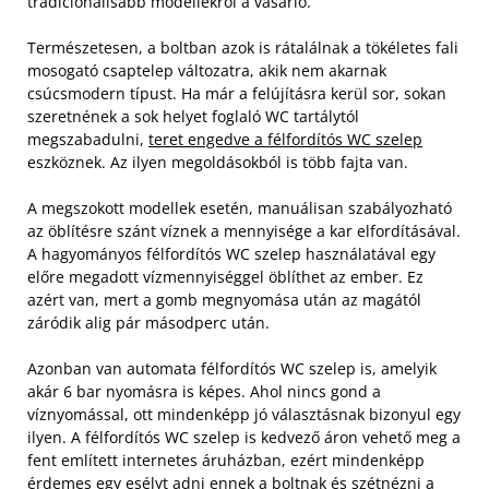
tradicionálisabb modellekről a vásárló.
Természetesen, a boltban azok is rátalálnak a tökéletes fali
mosogató csaptelep változatra, akik nem akarnak
csúcsmodern típust. Ha már a felújításra kerül sor, sokan
szeretnének a sok helyet foglaló WC tartálytól
megszabadulni,
teret engedve a félfordítós WC szelep
eszköznek. Az ilyen megoldásokból is több fajta van.
A megszokott modellek esetén, manuálisan szabályozható
az öblítésre szánt víznek a mennyisége a kar elfordításával.
A hagyományos félfordítós WC szelep használatával egy
előre megadott vízmennyiséggel öblíthet az ember. Ez
azért van, mert a gomb megnyomása után az magától
záródik alig pár másodperc után.
Azonban van automata félfordítós WC szelep is, amelyik
akár 6 bar nyomásra is képes. Ahol nincs gond a
víznyomással, ott mindenképp jó választásnak bizonyul egy
ilyen. A félfordítós WC szelep is kedvező áron vehető meg a
fent említett internetes áruházban, ezért mindenképp
érdemes egy esélyt adni ennek a boltnak és szétnézni a