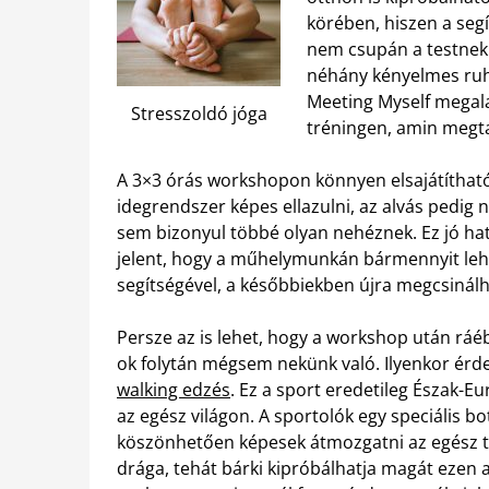
körében, hiszen a segí
nem csupán a testnek 
néhány kényelmes ruhá
Meeting Myself megalap
Stresszoldó jóga
tréningen, amin megt
A 3×3 órás workshopon könnyen elsajátíthatóa
idegrendszer képes ellazulni, az alvás pedig 
sem bizonyul többé olyan nehéznek. Ez jó ha
jelent, hogy a műhelymunkán bármennyit lehet
segítségével, a későbbiekben újra megcsinálh
Persze az is lehet, hogy a workshop után rá
ok folytán mégsem nekünk való. Ilyenkor ér
walking edzés
. Ez a sport eredetileg Észak-E
az egész világon. A sportolók egy speciális 
köszönhetően képesek átmozgatni az egész te
drága, tehát bárki kipróbálhatja magát ezen a 