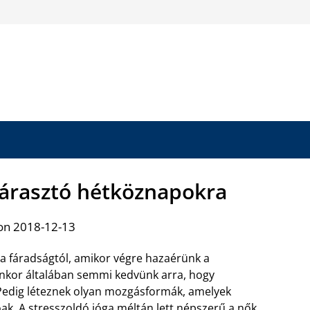
 fárasztó hétköznapokra
on 2018-12-13
 a fáradságtól, amikor végre hazaérünk a
nkor általában semmi kedvünk arra, hogy
Pedig léteznek olyan mozgásformák, amelyek
óak. A
stresszoldó jóga méltán lett népszerű
a nők