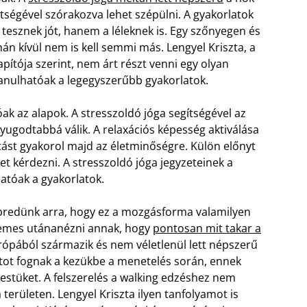
tségével szórakozva lehet szépülni. A gyakorlatok
tesznek jót, hanem a léleknek is. Egy szőnyegen és
n kívül nem is kell semmi más. Lengyel Kriszta, a
ítója szerint, nem árt részt venni egy olyan
anulhatóak a legegyszerűbb gyakorlatok.
k az alapok. A stresszoldó jóga segítségével az
nyugodtabbá válik. A relaxációs képesség aktiválása
tást gyakorol majd az életminőségre. Külön előnyt
 kérdezni. A stresszoldó jóga jegyzeteinek a
atóak a gyakorlatok.
ébredünk arra, hogy ez a mozgásforma valamilyen
demes utánanézni annak, hogy
pontosan mit takar a
urópából származik és nem véletlenül lett népszerű
botot fognak a kezükbe a menetelés során, ennek
stüket. A felszerelés a walking edzéshez nem
területen. Lengyel Kriszta ilyen tanfolyamot is