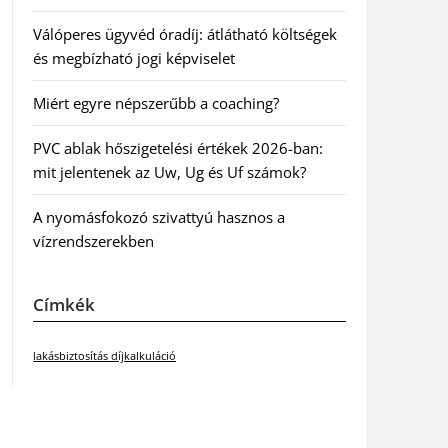
Válóperes ügyvéd óradíj: átlátható költségek
és megbízható jogi képviselet
Miért egyre népszerűbb a coaching?
PVC ablak hőszigetelési értékek 2026-ban:
mit jelentenek az Uw, Ug és Uf számok?
A nyomásfokozó szivattyú hasznos a
vízrendszerekben
Címkék
lakásbiztosítás díjkalkuláció