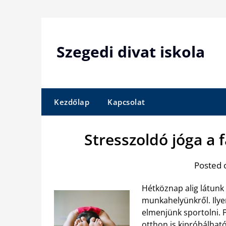
Skip
to
content
Szegedi divat iskola
Kezdőlap
Kapcsolat
Stresszoldó jóga a
Posted 
Hétköznap alig látunk
munkahelyünkről. Ilye
elmenjünk sportolni. 
otthon is kipróbálhat