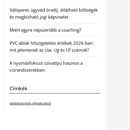
Válóperes ügyvéd óradíj: átlátható költségek
és megbízható jogi képviselet
Miért egyre népszerűbb a coaching?
PVC ablak hőszigetelési értékek 2026-ban:
mit jelentenek az Uw, Ug és Uf számok?
A nyomásfokozó szivattyú hasznos a
vízrendszerekben
Címkék
lakásbiztosítás díjkalkuláció