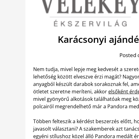
Karácsonyi ajánd
Posted 
Nem tudja, mivel lepje meg kedvesét a szere
lehetőség között elveszve érzi magát? Nagyon
anyagból készült darabok sorakoznak fel, ame
ötletet szeretne meríteni, akkor
elsőként ér
mivel gyönyörű alkotások találhatóak meg kö
polcairól megrendelhető már a Pandora medál 
Többen felteszik a kérdést beszerzés előtt, 
javasolt választani? A szakemberek azt taná
egyéni stílushoz közel álló Pandora medált 