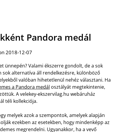
ékként Pandora medál
on 2018-12-07
tet ünnepén? Valami ékszerre gondolt, de a sok
 sok alternatíva áll rendelkezésre, különböző
lyekből valóban hihetetlenül nehéz választani. Ha
demes a Pandora medál
osztályát megtekintenie,
zöttük. A velekey-ekszervilag.hu webáruház
téli kollekciója.
hogy melyek azok a szempontok, amelyek alapján
csolják ezekben az esetekben, hogy mindenképp az
érdemes megrendelni. Ugyanakkor, ha a vevő