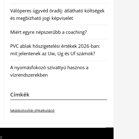
Válóperes ügyvéd óradíj: átlátható költségek
és megbízható jogi képviselet
Miért egyre népszerűbb a coaching?
PVC ablak hőszigetelési értékek 2026-ban:
mit jelentenek az Uw, Ug és Uf számok?
A nyomásfokozó szivattyú hasznos a
vízrendszerekben
Címkék
lakásbiztosítás díjkalkuláció
e