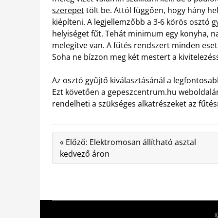
szerepet
tölt be. Attól függően, hogy hány hel
kiépíteni. A legjellemzőbb a 3-6 körös osztó
helyiséget fűt. Tehát minimum egy konyha, na
melegítve van. A fűtés rendszert minden eset
Soha ne bízzon meg két mestert a kivitelezéss
Az osztó gyűjtő kiválasztásánál a legfontos
Ezt követően a gepeszcentrum.hu weboldalára
rendelheti a szükséges alkatrészeket az fűté
« Előző: Elektromosan állítható asztal
kedvező áron
©