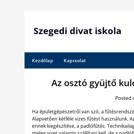
Skip
to
content
Szegedi divat iskola
Kezdőlap
Kapcsolat
Az osztó gyüjtő ku
Posted 
Ha épületgépészetről van szó, a fűtésrendszer
Alapvetően kétféle vizes fűtést használunk. A
ennek kiegészítése, a padlófűtés. Technikaila
meleg vizet valamin szállítani kell, de a padl