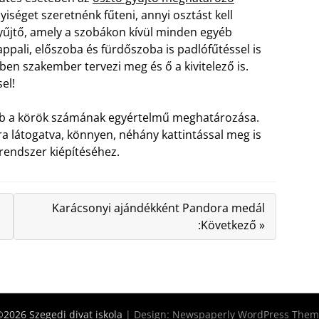
yiséget szeretnénk fűteni, annyi osztást kell
 gyűjtő, amely a szobákon kívül minden egyéb
ppali, előszoba és fürdőszoba is padlófűtéssel is
ben szakember tervezi meg és ő a kivitelező is.
el!
abb a körök számának egyértelmű meghatározása.
 látogatva, könnyen, néhány kattintással meg is
srendszer kiépítéséhez.
Karácsonyi ajándékként Pandora medál
:Következő »
2026 Szegedi divat iskola
| Design:
Newspaperly WordPress Them