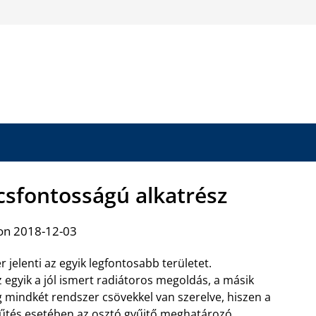
lcsfontosságú alkatrész
on 2018-12-03
 jelenti az egyik legfontosabb területet.
z egyik a jól ismert radiátoros megoldás, a másik
g mindkét rendszer csövekkel van szerelve, hiszen a
ófűtés esetében az
osztó gyűjtő meghatározó