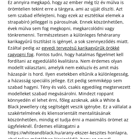
Ez annyira megkapó, hogy az ember még tíz év múlva is
örömtelien tekint erre a tárgyra, ami az ujját díszíti. Azt
sem szabad elfelejteni, hogy ezek az esztétikai elemek a
strapabíró jelleggel is párosulnak. Ennek köszönhetően,
évek múlva sem fog megkopni, megkarcolódni vagy
tönkremenni. Természetesen a különleges fehérarany
karikagyűrű tisztítást is igényel, a sok szennyeződés miatt.
Ezáltal pedig az
egyedi tervezésű karikagyűrűk örökké
ragyogni fog
. Fontos tudni, hogy hatalmas figyelmet kell
fordítani az egyedülálló kvalitásra. Nem érdemes olyan
modellt választani, amelyik nem exkluzív és amit más
házaspár is hord. Ilyen esetekben eltűnik a különlegesség,
a házasság speciális jellege. Ezt pedig semmiképp sem
szabad hagyni. Tény és való, csakis egyedileg megtervezett
modelleket szabad megvásárolni. Mindezt roppant
könnyedén el lehet érni, főleg azoknak, akik a White &
Black Jewellery cég segítségét veszik igénybe. Ez a vállalat a
szakértelmének és kliensorientált mentalitásának
köszönhetően, mindig el tudja érni a maximális örömet az
ügyfeleknél. Érdemes ellátogatni a
https://whiteandblack.hu/arany-ekszer-keszites honlapra,