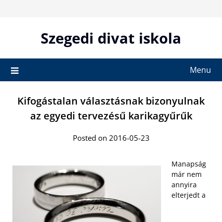
Skip
to
content
Szegedi divat iskola
Menu
Kifogástalan választásnak bizonyulnak
az egyedi tervezésű karikagyűrűk
Posted on 2016-05-23
Manapság
már nem
annyira
elterjedt a