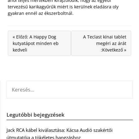
ahol teljes mértékben kirajzolódik, hogy az egyedi
tervezésű karikagyűrűk miért is kerülnek eladásra oly
gyakran ennél az ékszerboltnál.
« Előző: A Happy Dog
A Teclast kínai tablet
kutyatápot minden eb
megéri az árát
kedveli
:Következő »
KERESÉS:
Legutóbbi bejegyzések
Jack RCA kábel kiválasztása: Kácsa Audió szakértői
útmutatója a tökéletes hangzáshoz