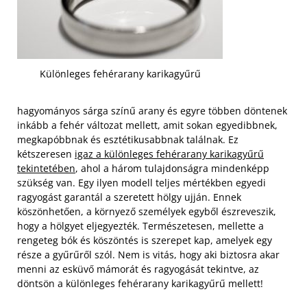
Különleges fehérarany karikagyűrű
hagyományos sárga színű arany és egyre többen döntenek
inkább a fehér változat mellett, amit sokan egyedibbnek,
megkapóbbnak és esztétikusabbnak találnak. Ez
kétszeresen
igaz a különleges fehérarany karikagyűrű
tekintetében
, ahol a három tulajdonságra mindenképp
szükség van. Egy ilyen modell teljes mértékben egyedi
ragyogást garantál a szeretett hölgy ujján. Ennek
köszönhetően, a környező személyek egyből észreveszik,
hogy a hölgyet eljegyezték. Természetesen, mellette a
rengeteg bók és köszöntés is szerepet kap, amelyek egy
része a gyűrűről szól. Nem is vitás, hogy aki biztosra akar
menni az esküvő mámorát és ragyogását tekintve, az
döntsön a különleges fehérarany karikagyűrű mellett!