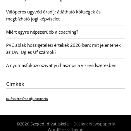
Válóperes ügyvéd óradíj: átlátható költségek és
megbízható jogi képviselet
Miért egyre népszerűbb a coaching?
PVC ablak hőszigetelési értékek 2026-ban: mit jelentenek
az Uw, Ug és Uf számok?
A nyomásfokozó szivattyú hasznos a vízrendszerekben
Címkék
lakásbiztosítás díjkalkuláció
©2026 Szegedi divat iskola
| Design:
Newspaperly
WordPress Theme