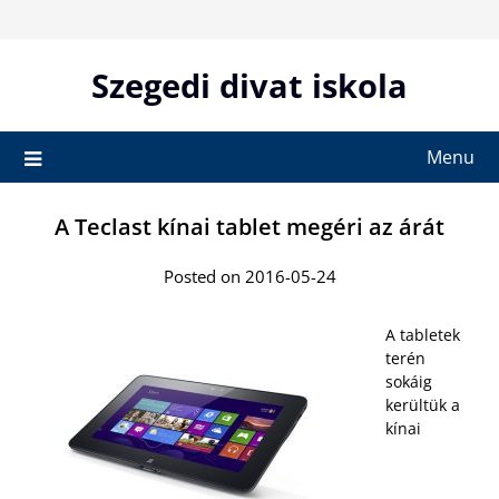
Skip
to
content
Szegedi divat iskola
Menu
A Teclast kínai tablet megéri az árát
Posted on 2016-05-24
A tabletek
terén
sokáig
kerültük a
kínai