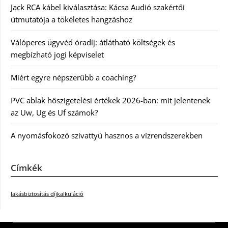
Jack RCA kábel kiválasztása: Kácsa Audió szakértői
útmutatója a tökéletes hangzáshoz
Válóperes ügyvéd óradíj: átlátható költségek és
megbízható jogi képviselet
Miért egyre népszerűbb a coaching?
PVC ablak hőszigetelési értékek 2026-ban: mit jelentenek
az Uw, Ug és Uf számok?
A nyomásfokozó szivattyú hasznos a vízrendszerekben
Címkék
lakásbiztosítás díjkalkuláció