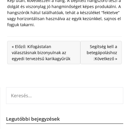
Kép után, következzen a hang. A bépített hangszóró teszi a
dolgát és viszonylag jó hangminőséget képes produkálni. A
hangszórók hátul találhatóak, tehát a készüléket “fektetve”
vagy horizontálisan használva az egyik kezünkkel, sajnos el
fogjuk takarni.
« Előző: Kifogástalan
Segítség kell a
választásnak bizonyulnak az
betegápoláshoz
egyedi tervezésű karikagyűrűk
:Következő »
KERESÉS:
Legutóbbi bejegyzések