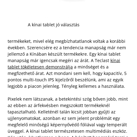
A kínai tablet jó választás
termékeket, mivel elég megbízhatatlanok voltak a korábbi
években. Szerencsére ez a tendencia manapság már nem
jellemző a Kínában készült termékekre. Egy kínai tablet
manapság már igencsak megéri az árát. A Teclast
kínai
tablet tökéletesen demonstrálja
a minőséget és a
megfizethető árat. Azt mondani sem kell, hogy kapacitív, 5
pontos multi-touch IPS kijelzőről beszélünk, ami az egyik
legjobb a piacon jelenleg. Tényleg kellemes a használata.
Pixelek nem látszanak, a betekintési szög bőven jobb, mint
az ebben az árfekvésben megszokott termékeknél
tapasztalható. Kelleténél talán kicsit jobban gyűjti az
ujjlenyomatokat, azonban ez sem jelent problémát egy
megfelelő minőségű képernyővédő fóliával vagy temperált
üveggel. A kínai tablet természetesen multimédiás eszköz.