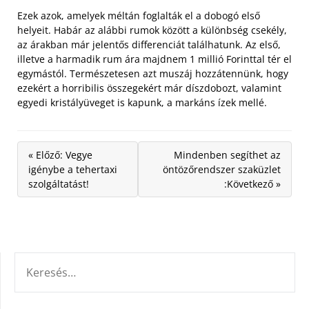
Ezek azok, amelyek méltán foglalták el a dobogó első
helyeit. Habár az alábbi rumok között a különbség csekély,
az árakban már jelentős differenciát találhatunk. Az első,
illetve a harmadik rum ára majdnem 1 millió Forinttal tér el
egymástól. Természetesen azt muszáj hozzátennünk, hogy
ezekért a horribilis összegekért már díszdobozt, valamint
egyedi kristályüveget is kapunk, a markáns ízek mellé.
« Előző: Vegye
Mindenben segíthet az
igénybe a tehertaxi
öntözőrendszer szaküzlet
szolgáltatást!
:Következő »
KERESÉS: