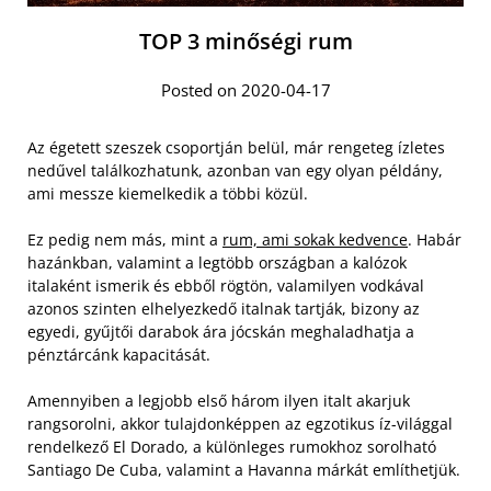
TOP 3 minőségi rum
Posted on 2020-04-17
Az égetett szeszek csoportján belül, már rengeteg ízletes
nedűvel találkozhatunk, azonban van egy olyan példány,
ami messze kiemelkedik a többi közül.
Ez pedig nem más, mint a
rum, ami sokak kedvence
. Habár
hazánkban, valamint a legtöbb országban a kalózok
italaként ismerik és ebből rögtön, valamilyen vodkával
azonos szinten elhelyezkedő italnak tartják, bizony az
egyedi, gyűjtői darabok ára jócskán meghaladhatja a
pénztárcánk kapacitását.
Amennyiben a legjobb első három ilyen italt akarjuk
rangsorolni, akkor tulajdonképpen az egzotikus íz-világgal
rendelkező El Dorado, a különleges rumokhoz sorolható
Santiago De Cuba, valamint a Havanna márkát említhetjük.