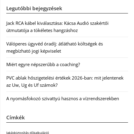
Legutóbbi bejegyzések
Jack RCA kábel kiválasztása: Kácsa Audió szakértői
útmutatója a tökéletes hangzáshoz
Válóperes ügyvéd óradíj: átlátható költségek és
megbízható jogi képviselet
Miért egyre népszerűbb a coaching?
PVC ablak hőszigetelési értékek 2026-ban: mit jelentenek
az Uw, Ug és Uf számok?
A nyomásfokozó szivattyú hasznos a vízrendszerekben
Címkék
lakásbiztosítás díjkalkuláció