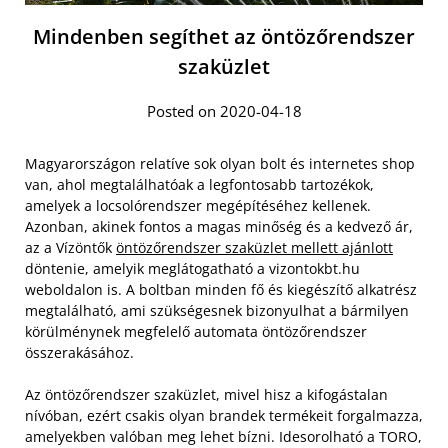
Mindenben segíthet az öntözőrendszer
szaküzlet
Posted on 2020-04-18
Magyarországon relatíve sok olyan bolt és internetes shop
van, ahol megtalálhatóak a legfontosabb tartozékok,
amelyek a locsolórendszer megépítéséhez kellenek.
Azonban, akinek fontos a magas minőség és a kedvező ár,
az a Vízöntők
öntözőrendszer szaküzlet mellett ajánlott
döntenie, amelyik meglátogatható a vizontokbt.hu
weboldalon is. A boltban minden fő és kiegészítő alkatrész
megtalálható, ami szükségesnek bizonyulhat a bármilyen
körülménynek megfelelő automata öntözőrendszer
összerakásához.
Az öntözőrendszer szaküzlet, mivel hisz a kifogástalan
nívóban, ezért csakis olyan brandek termékeit forgalmazza,
amelyekben valóban meg lehet bízni. Idesorolható a TORO,