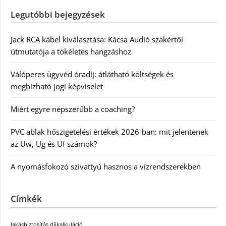
Legutóbbi bejegyzések
Jack RCA kábel kiválasztása: Kácsa Audió szakértői
útmutatója a tökéletes hangzáshoz
Válóperes ügyvéd óradíj: átlátható költségek és
megbízható jogi képviselet
Miért egyre népszerűbb a coaching?
PVC ablak hőszigetelési értékek 2026-ban: mit jelentenek
az Uw, Ug és Uf számok?
A nyomásfokozó szivattyú hasznos a vízrendszerekben
Címkék
lakásbiztosítás díjkalkuláció