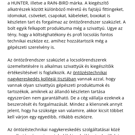
a HUNTER, illetve a RAIN-BIRD márka. A kiegészítő
alkatrészek között különböző méretű és fajtájú fittingeket,
idomokat, csöveket, csapokat, kábeleket, boxokat is
készleten tart és forgalmaz az öntözőrendszer szaküzlet. A
bolt egyik felkapott produktuma még a szivattyú. Ugye az
tény, hogy a költséghatékony és profi locsolás fontos
technikai eszköze ez, amihez hozzátartozik még a
gépészeti szerelvény is.
Az öntözőrendszer szaküzlet a locsolórendszerek
üzemeltetésére is alkalmas szivattyúk és kiegészítőik
értékesítésével is foglalkozik. Az
öntözéstechnikai
nagykereskedés kollégái tisztában
vannak azzal, hogy
vannak olyan szivattyús gépészeti produktumok és
tartozékok, amiknek az állandó készleten tartása
egyszerűen nem garantálható. De a cég vállalja ezeknek a
beszerzését és forgalmazását. Mindez a kliensnek annyit
jelent, hogy ha szüksége van valamire, akkor kicsit többet
kell várjon egy egyedibb, ritkább eszközre.
Az öntözéstechnikai nagykereskedés szolgáltatásai közé