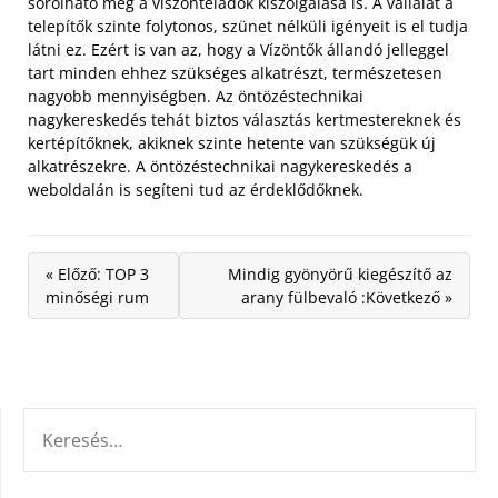
sorolható még a viszonteladók kiszolgálása is. A vállalat a
telepítők szinte folytonos, szünet nélküli igényeit is el tudja
látni ez. Ezért is van az, hogy a Vízöntők állandó jelleggel
tart minden ehhez szükséges alkatrészt, természetesen
nagyobb mennyiségben. Az öntözéstechnikai
nagykereskedés tehát biztos választás kertmestereknek és
kertépítőknek, akiknek szinte hetente van szükségük új
alkatrészekre. A öntözéstechnikai nagykereskedés a
weboldalán is segíteni tud az érdeklődőknek.
« Előző: TOP 3
Mindig gyönyörű kiegészítő az
minőségi rum
arany fülbevaló :Következő »
KERESÉS: