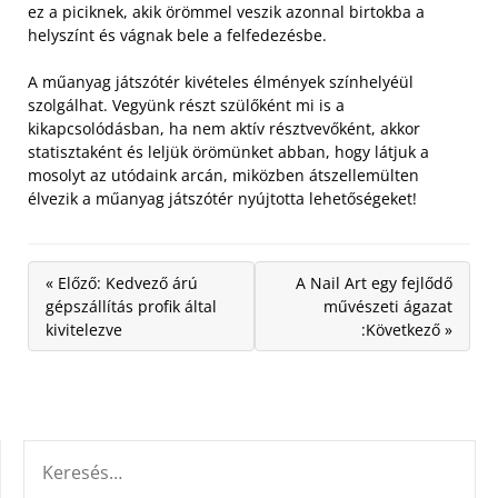
ez a piciknek, akik örömmel veszik azonnal birtokba a
helyszínt és vágnak bele a felfedezésbe.
A műanyag játszótér kivételes élmények színhelyéül
szolgálhat. Vegyünk részt szülőként mi is a
kikapcsolódásban, ha nem aktív résztvevőként, akkor
statisztaként és leljük örömünket abban, hogy látjuk a
mosolyt az utódaink arcán, miközben átszellemülten
élvezik a műanyag játszótér nyújtotta lehetőségeket!
« Előző: Kedvező árú
A Nail Art egy fejlődő
gépszállítás profik által
művészeti ágazat
kivitelezve
:Következő »
KERESÉS: