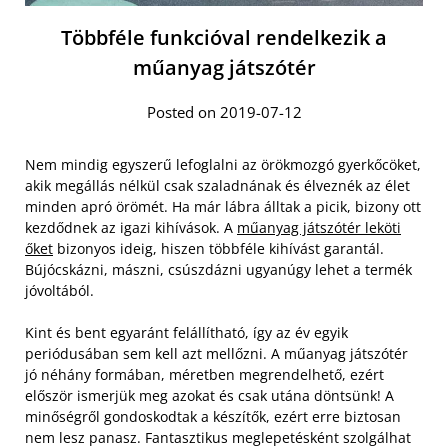
Többféle funkcióval rendelkezik a
műanyag játszótér
Posted on 2019-07-12
Nem mindig egyszerű lefoglalni az örökmozgó gyerkőcöket,
akik megállás nélkül csak szaladnának és élveznék az élet
minden apró örömét. Ha már lábra álltak a picik, bizony ott
kezdődnek az igazi kihívások. A
műanyag játszótér leköti
őket
bizonyos ideig, hiszen többféle kihívást garantál.
Bújócskázni, mászni, csúszdázni ugyanúgy lehet a termék
jóvoltából.
Kint és bent egyaránt felállítható, így az év egyik
periódusában sem kell azt mellőzni. A műanyag játszótér
jó néhány formában, méretben megrendelhető, ezért
először ismerjük meg azokat és csak utána döntsünk! A
minőségről gondoskodtak a készítők, ezért erre biztosan
nem lesz panasz. Fantasztikus meglepetésként szolgálhat