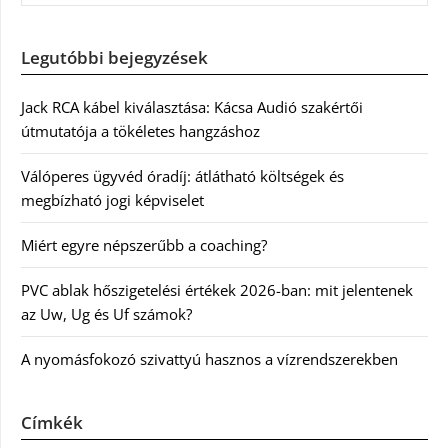
Legutóbbi bejegyzések
Jack RCA kábel kiválasztása: Kácsa Audió szakértői
útmutatója a tökéletes hangzáshoz
Válóperes ügyvéd óradíj: átlátható költségek és
megbízható jogi képviselet
Miért egyre népszerűbb a coaching?
PVC ablak hőszigetelési értékek 2026-ban: mit jelentenek
az Uw, Ug és Uf számok?
A nyomásfokozó szivattyú hasznos a vízrendszerekben
Címkék