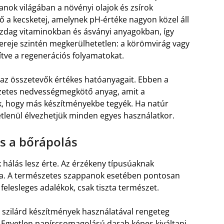
panok világában a növényi olajok és zsírok
 a kecsketej, amelynek pH-értéke nagyon közel áll
zdag vitaminokban és ásványi anyagokban, így
k ereje szintén megkerülhetetlen: a körömvirág vagy
gítve a regenerációs folyamatokat.
 az összetevők értékes hatóanyagait. Ebben a
észetes nedvességmegkötő anyag, amit a
, hogy más készítményekbe tegyék. Ha natúr
etlenül élvezhetjük minden egyes használatkor.
és a bőrápolás
k hálás lesz érte. Az érzékeny típusúaknak
sta. A természetes szappanok esetében pontosan
 felesleges adalékok, csak tiszta természet.
 szilárd készítmények használatával rengeteg
 Egyetlen papírcsomagolású darab képes kiváltani