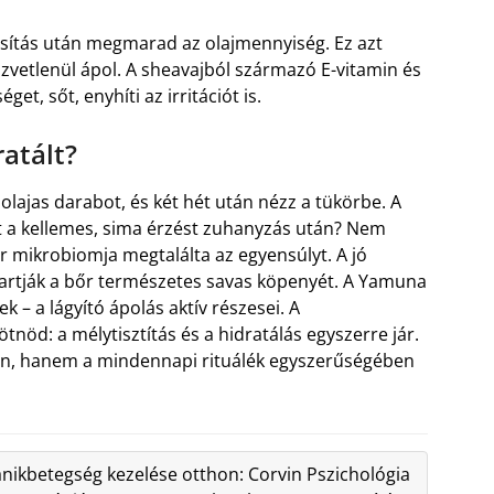
ítás után megmarad az olajmennyiség. Ez azt
közvetlenül ápol. A sheavajból származó E-vitamin és
get, sőt, enyhíti az irritációt is.
atált?
olajas darabot, és két hét után nézz a tükörbe. A
t a kellemes, sima érzést zuhanyzás után? Nem
őr mikrobiomja megtalálta az egyensúlyt. A jó
rtják a bőr természetes savas köpenyét. A Yamuna
 – a lágyító ápolás aktív részesei. A
öd: a mélytisztítás és a hidratálás egyszerre jár.
en, hanem a mindennapi rituálék egyszerűségében
nikbetegség kezelése otthon: Corvin Pszichológia