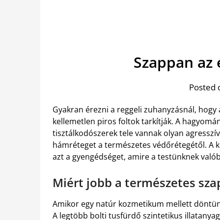
Szappan az 
Posted 
Gyakran érezni a reggeli zuhanyzásnál, hogy a
kellemetlen piros foltok tarkítják. A hagyom
tisztálkodószerek tele vannak olyan agresszí
hámréteget a természetes védőrétegétől. A
azt a gyengédséget, amire a testünknek való
Miért jobb a természetes sz
Amikor egy natúr kozmetikum mellett döntün
A legtöbb bolti tusfürdő szintetikus illatany