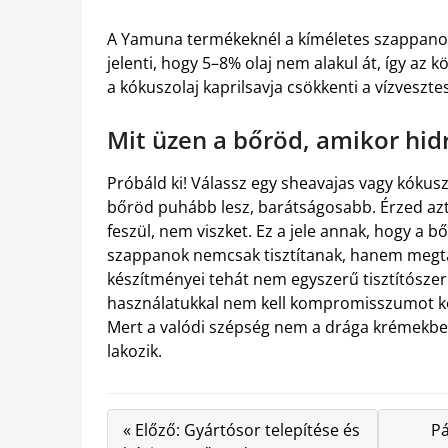
A Yamuna termékeknél a kíméletes szappanos
jelenti, hogy 5–8% olaj nem alakul át, így az 
a kókuszolaj kaprilsavja csökkenti a vízvesztesé
Mit üzen a bőröd, amikor hidr
Próbáld ki! Válassz egy sheavajas vagy kókusz
bőröd puhább lesz, barátságosabb. Érzed az
feszül, nem viszket. Ez a jele annak, hogy a b
szappanok nemcsak tisztítanak, hanem megta
készítményei tehát nem egyszerű tisztítószerek
használatukkal nem kell kompromisszumot kötn
Mert a valódi szépség nem a drága krémekb
lakozik.
« Előző: Gyártósor telepítése és
Pá