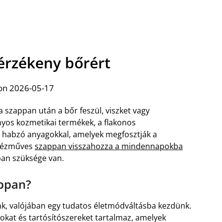
érzékeny bőrért
on 2026-05-17
 szappan után a bőr feszül, viszket vagy
ányos kozmetikai termékek, a flakonos
v habzó anyagokkal, amelyek megfosztják a
 kézműves
szappan visszahozza a mindennapokba
ban szüksége van.
appan?
k, valójában egy tudatos életmódváltásba kezdünk.
agokat és tartósítószereket tartalmaz, amelyek