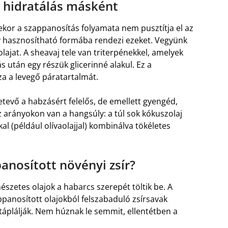
: hidratálás másként
or a szappanosítás folyamata nem pusztítja el az
y hasznosítható formába rendezi ezeket. Vegyünk
olajat. A sheavaj tele van triterpénekkel, amelyek
s után egy részük glicerinné alakul. Ez a
a a levegő páratartalmát.
etevő a habzásért felelős, de emellett gyengéd,
 arányokon van a hangsúly: a túl sok kókuszolaj
al (például olívaolajjal) kombinálva tökéletes
anosított növényi zsír?
észetes olajok a habarcs szerepét töltik be. A
anosított olajokból felszabaduló zsírsavak
 táplálják. Nem húznak le semmit, ellentétben a