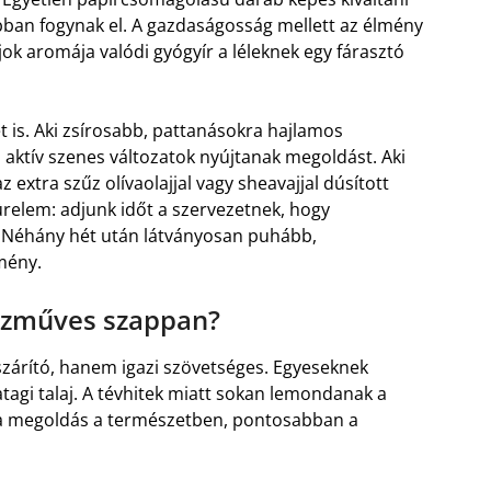
abban fogynak el. A gazdaságosság mellett az élmény
jok aromája valódi gyógyír a léleknek egy fárasztó
 is. Aki zsírosabb, pattanásokra hajlamos
z aktív szenes változatok nyújtanak megoldást. Aki
extra szűz olívaolajjal vagy sheavajjal dúsított
ürelem: adjunk időt a szervezetnek, hogy
. Néhány hét után látványosan puhább,
mény.
ézműves szappan?
szárító, hanem igazi szövetséges. Egyeseknek
atagi talaj. A tévhitek miatt sokan lemondanak a
 a megoldás a természetben, pontosabban a