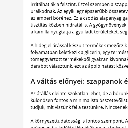
irritálhatják a felszínt. Ezzel szemben a szap
uralkodnak. Az egyik legnépszerűbb összetevő
az emberi bőréhez. Ez a csodás alapanyag ga
tisztítás közben hidratál is. A gyógynövénye
a kamilla nyugtatja a gyulladt területeket, se
A hideg eljárással készült termékek megőrzik
folyamatban keletkezik a glicerin, egy term
tömeggyártott termékekből gyakran kivonnak
darabot választunk, ezt az ápoló hatást közv
A váltás előnyei: szappanok 
Az átállás eleinte szokatlan lehet, de a bőrün
különösen fontos a minimalista összetevőli
tudjuk, mit viszünk fel a testünkre. Nincsenek
A környezettudatosság is fontos szempont. A
műanyag hulladéktól kíméljük meg a bolygót.