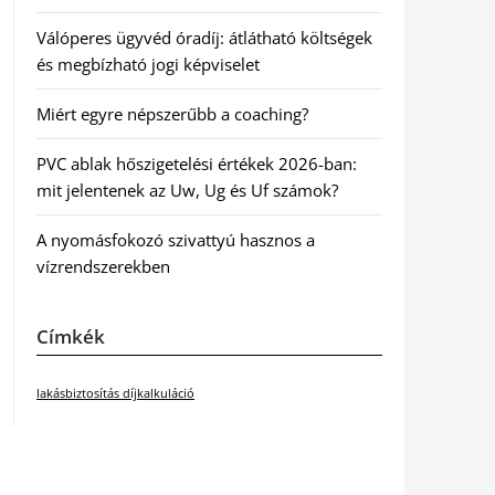
Válóperes ügyvéd óradíj: átlátható költségek
és megbízható jogi képviselet
Miért egyre népszerűbb a coaching?
PVC ablak hőszigetelési értékek 2026-ban:
mit jelentenek az Uw, Ug és Uf számok?
A nyomásfokozó szivattyú hasznos a
vízrendszerekben
Címkék
lakásbiztosítás díjkalkuláció