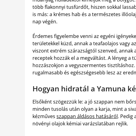
több flakonnyi tusfürdőt, hiszen sokkal lass
is más: a krémes hab és a természetes illóola
nap végén.
Érdemes figyelembe venni az egyéni igényeket
területekkel küzd, annak a teafaolajos vagy a
viszont extrém szárazságtól szenved, annak az 
receptek hozzák el a megváltást. A lényeg a t
hozzászokjon a vegyszermentes tisztításhoz
rugalmasabb és egészségesebb lesz az ered
Hogyan hidratál a Yamuna k
Elsőként szögezzük le: a jó szappan nem bőr
minden tusolás után olyan a karja, mint a siv
kézműves
szappan áldásos hatásáról
. Pedig
növényi olajok kémiai varázslatában rejlik.