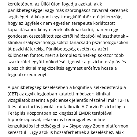
kerületében, az Üllői úton fogadja azokat, akik
pánikbetegséggel vagy más szorongásos zavarral keresnek
segítséget. A központ egyik megkülönböztető jellemzője,
hogy az ügyfelek nem egyetlen terapeuta korlátozott
kapacitásához kénytelenek alkalmazkodni, hanem egy
gondosan összeállított szakértői hálózatból választhatnak –
klinikai szakpszichológusoktól tanácsadó pszichológusokon
át pszichiáterekig. Pánikbetegség esetén ez azért
különösen fontos, mert a komplex tünetkép sokszor több
szakterület együttműködését igényli: a pszichoterápiás és
a pszichiátriai megközelítés egymást erősítve hozza a
legjobb eredményt.
A pánikbetegség kezelésében a kognitív viselkedésterápia
(CBT) az egyik legjobban kutatott módszer: klinikai
vizsgálatok szerint a páciensek jelentős részénél már 12–16
ülés után tartós javulás mutatkozik. A Corvin Pszichológia
Terápiás Központban ez kiegészül EMDR terápiával,
hipnoterápiával, relaxációs tréninggel és online
konzultációs lehetőséggel is – Skype vagy Zoom platformon
keresztül –, így azok is hozzáférhetnek a kezeléshez, akik