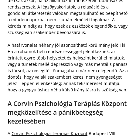
de csak akkor, ha az alkalmazott módszerek tudatosak és
rendszeresek. A légzőgyakorlatok, a relaxáció és a
gondolati átkeretezés valóban megtanulható és beépíthető
a mindennapokba, nem csupán elméleti fogalmak. A
kérdés mindig az, hogy ezek az eszközök elegendők-e, vagy
szükség van szakember bevonására is.
A határvonalat néhány jól azonosítható körülmény jelöli ki.
Ha a rohamok heti rendszerességgel jelentkeznek, az
érintett egyre több helyzetet és helyszínt kerül el miattuk,
vagy a tünetek mellé depresszió vagy más mentális panasz
is társul, az önsegítés önmagában már nem elegendő. Az a
döntés, hogy valaki szakembert keres, nem gyengeséget
jelez – éppen ellenkezőleg: annak felismerését mutatja,
hogy a gyógyuláshoz néha külső irányításra is szükség van.
A Corvin Pszichológia Terápiás Központ
megközelítése a pánikbetegség
kezelésében
A
Corvin Pszichológia Terápiás Központ
Budapest VIII.