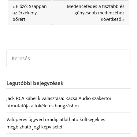
« Előző: Szappan
Medencefedés a tisztább és
az érzékeny
igényesebb medencéhez
bőrért
:Következő »
KERESÉS:
Legutóbbi bejegyzések
Jack RCA kábel kiválasztása: Kácsa Audió szakértői
útmutatója a tökéletes hangzáshoz
Válóperes ügyvéd óradíj: átlátható költségek és
megbízható jogi képviselet