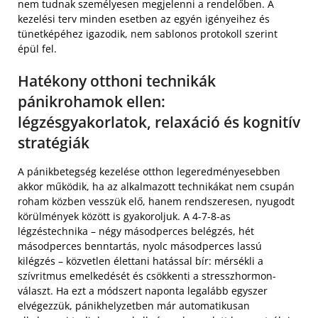
nem tudnak személyesen megjelenni a rendelőben. A
kezelési terv minden esetben az egyén igényeihez és
tünetképéhez igazodik, nem sablonos protokoll szerint
épül fel.
Hatékony otthoni technikák
pánikrohamok ellen:
légzésgyakorlatok, relaxáció és kognitív
stratégiák
A pánikbetegség kezelése otthon legeredményesebben
akkor működik, ha az alkalmazott technikákat nem csupán
roham közben vesszük elő, hanem rendszeresen, nyugodt
körülmények között is gyakoroljuk. A 4-7-8-as
légzéstechnika – négy másodperces belégzés, hét
másodperces benntartás, nyolc másodperces lassú
kilégzés – közvetlen élettani hatással bír: mérsékli a
szívritmus emelkedését és csökkenti a stresszhormon-
választ. Ha ezt a módszert naponta legalább egyszer
elvégezzük, pánikhelyzetben már automatikusan