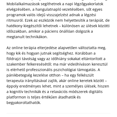
Mobilalkalmazások segíthetnek a napi légzőgyakorlatok
elvégzésében, a hangulatnapló vezetésében, sőt egyes
programok valós idejű visszajelzést adnak a légzési
ritmusról. Ezek az eszközök nem helyettesítik a terápiát, de
hatékony kiegészítői lehetnek – különösen az ülések közötti
időszakban, amikor a páciens önállóan dolgozik a
megtanult technikákon.
Az online terápia elterjedése alapvetően változtatta meg,
hogy kik és hogyan jutnak segítséghez. Korábban a
földrajzi távolság vagy az időhiány sokakat eltántorított a
szakember felkeresésétől; ma már videóhíváson keresztül
is elérhető professzionális pszichológiai támogatás. A
pánikbetegség kezelése otthon – ha egy felkészült
terapeuta irányításával zajlik, akár online keretek között –
éppoly eredményes lehet, mint a személyes ülések, hiszen
a kognitív technikák és a relaxációs módszerek digitális
platformon is teljes értékűen átadhatók és
begyakoroltathatók.