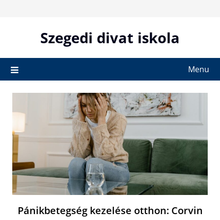
Skip
to
content
Szegedi divat iskola
Menu
Pánikbetegség kezelése otthon: Corvin