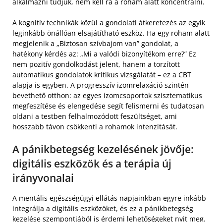
alkalmazni tudjuk, nem kell rá a roham alatt koncentrálni.
A kognitív technikák közül a gondolati átkeretezés az egyik
leginkább önállóan elsajátítható eszköz. Ha egy roham alatt
megjelenik a „Biztosan szívbajom van” gondolat, a
hatékony kérdés az: „Mi a valódi bizonyítékom erre?” Ez
nem pozitív gondolkodást jelent, hanem a torzított
automatikus gondolatok kritikus vizsgálatát – ez a CBT
alapja is egyben. A progresszív izomrelaxáció szintén
bevethető otthon: az egyes izomcsoportok szisztematikus
megfeszítése és elengedése segít felismerni és tudatosan
oldani a testben felhalmozódott feszültséget, ami
hosszabb távon csökkenti a rohamok intenzitását.
A pánikbetegség kezelésének jövője:
digitális eszközök és a terápia új
irányvonalai
A mentális egészségügyi ellátás napjainkban egyre inkább
integrálja a digitális eszközöket, és ez a pánikbetegség
kezelése szempontjából is érdemi lehetőségeket nyit meg.