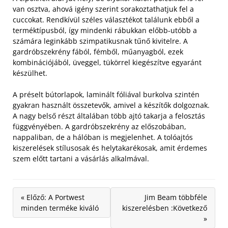
van osztva, ahová igény szerint sorakoztathatjuk fel a
cuccokat. Rendkívül széles választékot találunk ebből a
terméktípusból, így mindenki rábukkan előbb-utóbb a
számára leginkább szimpatikusnak tűnő kivitelre. A
gardróbszekrény fából, fémből, műanyagból, ezek
kombinációjából, üveggel, tükörrel kiegészítve egyaránt
készülhet.
A préselt bútorlapok, laminált fóliával burkolva szintén
gyakran használt összetevők, amivel a készítők dolgoznak.
A nagy belső részt általában több ajtó takarja a felosztás
függvényében. A gardróbszekrény az előszobában,
nappaliban, de a hálóban is megjelenhet. A tolóajtós
kiszerelések stílusosak és helytakarékosak, amit érdemes
szem előtt tartani a vásárlás alkalmával.
« Előző: A Portwest
Jim Beam többféle
minden terméke kiváló
kiszerelésben :Következő
»