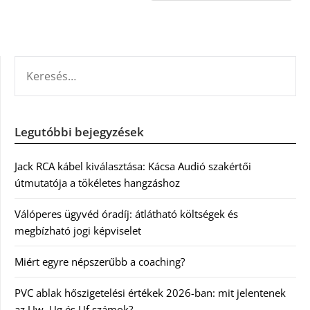
KERESÉS:
Legutóbbi bejegyzések
Jack RCA kábel kiválasztása: Kácsa Audió szakértői
útmutatója a tökéletes hangzáshoz
Válóperes ügyvéd óradíj: átlátható költségek és
megbízható jogi képviselet
Miért egyre népszerűbb a coaching?
PVC ablak hőszigetelési értékek 2026-ban: mit jelentenek
az Uw, Ug és Uf számok?