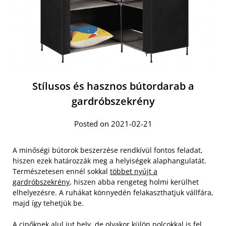
Stílusos és hasznos bútordarab a
gardróbszekrény
Posted on 2021-02-21
A minőségi bútorok beszerzése rendkívül fontos feladat,
hiszen ezek határozzák meg a helyiségek alaphangulatát.
Természetesen ennél sokkal
többet nyújt a
gardróbszekrény
, hiszen abba rengeteg holmi kerülhet
elhelyezésre. A ruhákat könnyedén felakaszthatjuk vállfára,
majd így tehetjük be.
A cipőknek alul jut hely, de olyakor külön polcokkal is fel