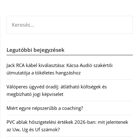
KERESÉS:
Legutóbbi bejegyzések
Jack RCA kábel kiválasztása: Kácsa Audió szakértői
útmutatója a tökéletes hangzáshoz
Válóperes ügyvéd óradíj: átlátható költségek és
megbízható jogi képviselet
Miért egyre népszerűbb a coaching?
PVC ablak hőszigetelési értékek 2026-ban: mit jelentenek
az Uw, Ug és Uf számok?