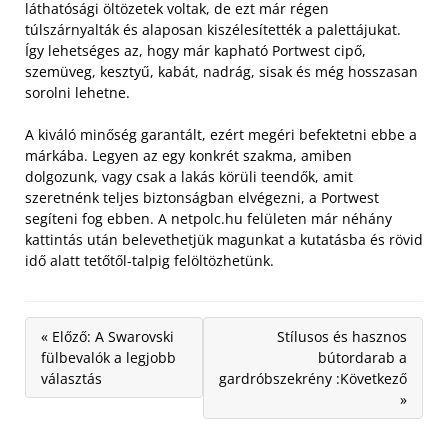
láthatósági öltözetek voltak, de ezt már régen
túlszárnyalták és alaposan kiszélesítették a palettájukat.
Így lehetséges az, hogy már kapható Portwest cipő,
szemüveg, kesztyű, kabát, nadrág, sisak és még hosszasan
sorolni lehetne.
A kiváló minőség garantált, ezért megéri befektetni ebbe a
márkába. Legyen az egy konkrét szakma, amiben
dolgozunk, vagy csak a lakás körüli teendők, amit
szeretnénk teljes biztonságban elvégezni, a Portwest
segíteni fog ebben. A netpolc.hu felületen már néhány
kattintás után belevethetjük magunkat a kutatásba és rövid
idő alatt tetőtől-talpig felöltözhetünk.
« Előző: A Swarovski
Stílusos és hasznos
fülbevalók a legjobb
bútordarab a
választás
gardróbszekrény :Következő
»