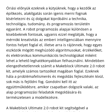
Óriási előnyük ezeknek a kütyüknek, hogy a kezdők az
építkezés, alakítgatás során igenis merni fognak
kísérletezni és új dolgokat kipróbálni a technika,
technológia, tudomány, és programozás területén
egyaránt. A robot programozás alapjai különösen a
kisebbeknek fontosak, ugyanis ezzel meglátják, hogy a
mérnöki kreativitás az emberi intelligenciában mennyire
fontos helyet foglal el, illetve arra is rájönnek, hogy egyes
eszközök mögött meghúzódó algoritmusokat, érzékelőket,
és elektronikus kommunikációs technológiákat miként
lehet a lehető leghatékonyabban felhasználni.
Mindebben
elengedhetetlennek számít a Makeblock Ultimate 2.0 robot
kit, amelyik számos tartozékot magában foglal. Ezeknek
hála a problémafelismerés és megoldás fejlesztésén kívül,
sok más is fejlődni fog. Gondolni kell itt az
együttműködésre, amikor csapatban dolgozik valaki, az
alap programozási feladatok megoldására és
természetesen a modellezésre.
A Makeblock Ultimate 2.0 robot kit segítségével a