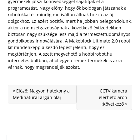
gyermekek játszi könnyedséggel sajátítják el a
programozást. Nagy előny, hogy ők boldogan játszanak a
robotokkal és mindig motiváltan állnak hozzá az új
dolgokhoz. Ez azért pozitív, mert ha jobban belegondolunk,
akkor a nemzetgazdaságnak a következő évtizedekben
biztosan nagy szüksége lesz majd a természettudományos
gondolkodás innoválására. A Makeblock Ultimate 2.0 robot
kit mindenképp a kezdő lépést jelenti, hogy ez
megtörténjen. A szett megvehető a hobbirobot.hu
internetes boltban, ahol egyéb remek termékek is arra
várnak, hogy megrendeljék azokat.
« Előző: Nagyon hatékony a
CCTV kamera
Medinatural argán olaj
elérhető áron
:Következő »
KERESÉS: