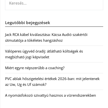
Legutóbbi bejegyzések
Jack RCA kábel kiválasztása: Kácsa Audió szakértői
útmutatója a tökéletes hangzáshoz
Válóperes ügyvéd óradíj: átlátható költségek és
megbízható jogi képviselet
Miért egyre népszerűbb a coaching?
PVC ablak hőszigetelési értékek 2026-ban: mit jelentenek
az Uw, Ug és Uf számok?
A nyomásfokozó szivattyú hasznos a vízrendszerekben