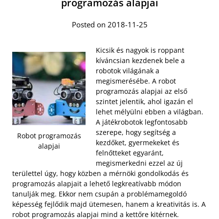
programozás alapjai
Posted on 2018-11-25
Kicsik és nagyok is roppant
kíváncsian kezdenek bele a
robotok világának a
megismerésébe. A robot
programozás alapjai az első
szintet jelentik, ahol igazán el
lehet mélyülni ebben a világban.
A játékrobotok legfontosabb
szerepe, hogy segítség a
Robot programozás
kezdőket, gyermekeket és
alapjai
felnőtteket egyaránt,
megismerkedni ezzel az új
területtel úgy, hogy közben a mérnöki gondolkodás és
programozás alapjait a lehető legkreatívabb módon
tanulják meg. Ekkor nem csupán a problémamegoldó
képesség fejlődik majd ütemesen, hanem a kreativitás is. A
robot programozás alapjai mind a kettőre kitérnek.