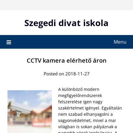
Skip
to
content
Szegedi divat iskola
Menu
CCTV kamera elérhető áron
Posted on 2018-11-27
A különböző modern
megfigyelőrendszerek
felszerelése igen nagy
szakértelmet igényel. Egyáltalán
nem szabad elhanyagolni a
vagyonvédelmet, mivel a mai
világban is sokan pályáznak a
nagyobb cégek ingóságaira. A