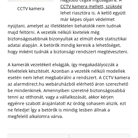
CCTV kamera mellett, szükség
CCTV kamera
lehet riasztóra is. A kettő együtt
már képes olyan védelmet
nyújtani, amelyet az illetéktelen behatolók nem tudnak
majd feltörni. A vezeték nélküli kivitelek még
biztonságosabbnak bizonyultak az elmúlt évek statisztikai
adatai alapján. A betörők mindig keresik a lehetőséget,
hogy miként tudnák a biztonsági rendszert megtéveszteni.
A kamerák vezetékeit elvágják, így megakadályozzák a
felvételek készítését. Azonban a vezeték nélküli modellek
esetén nem lehet megbabrálni a rendszert. A CCTV kamera
az alarmdirect.hu webáruházból elérhető áron szerezhető
be mindenkinek. Amennyiben szeretné biztonságosabbá
tenni az otthonát, vagy a vállalkozását, akkor kérjen
egyénre szabott árajánlatot! Az ördög sohasem alszik, ezt
ne feledje! Így a betörők is mindig lesben állnak a
megfelelő alkalomra várva.