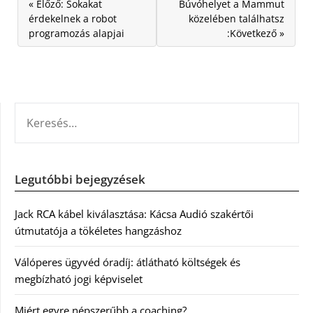
« Előző: Sokakat
Búvóhelyet a Mammut
érdekelnek a robot
közelében találhatsz
programozás alapjai
:Következő »
KERESÉS:
Legutóbbi bejegyzések
Jack RCA kábel kiválasztása: Kácsa Audió szakértői
útmutatója a tökéletes hangzáshoz
Válóperes ügyvéd óradíj: átlátható költségek és
megbízható jogi képviselet
Miért egyre népszerűbb a coaching?