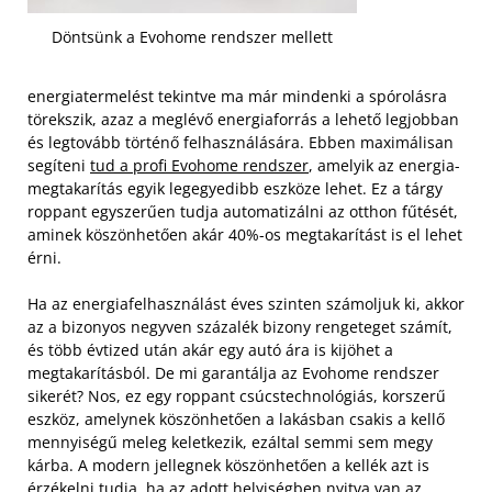
Döntsünk a Evohome rendszer mellett
energiatermelést tekintve ma már mindenki a spórolásra
törekszik, azaz a meglévő energiaforrás a lehető legjobban
és legtovább történő felhasználására. Ebben maximálisan
segíteni
tud a profi Evohome rendszer
, amelyik az energia-
megtakarítás egyik legegyedibb eszköze lehet. Ez a tárgy
roppant egyszerűen tudja automatizálni az otthon fűtését,
aminek köszönhetően akár 40%-os megtakarítást is el lehet
érni.
Ha az energiafelhasználást éves szinten számoljuk ki, akkor
az a bizonyos negyven százalék bizony rengeteget számít,
és több évtized után akár egy autó ára is kijöhet a
megtakarításból. De mi garantálja az Evohome rendszer
sikerét? Nos, ez egy roppant csúcstechnológiás, korszerű
eszköz, amelynek köszönhetően a lakásban csakis a kellő
mennyiségű meleg keletkezik, ezáltal semmi sem megy
kárba. A modern jellegnek köszönhetően a kellék azt is
érzékelni tudja, ha az adott helyiségben nyitva van az