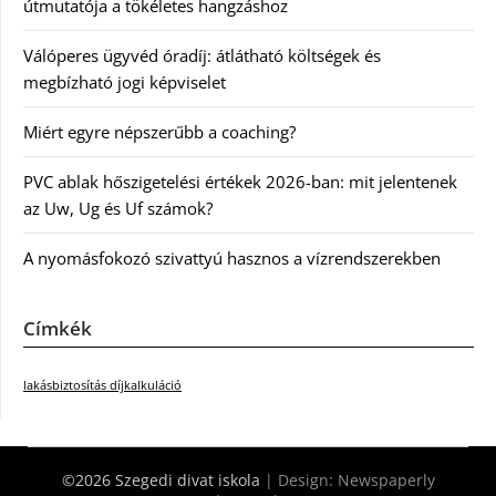
útmutatója a tökéletes hangzáshoz
Válóperes ügyvéd óradíj: átlátható költségek és
megbízható jogi képviselet
Miért egyre népszerűbb a coaching?
PVC ablak hőszigetelési értékek 2026-ban: mit jelentenek
az Uw, Ug és Uf számok?
A nyomásfokozó szivattyú hasznos a vízrendszerekben
Címkék
lakásbiztosítás díjkalkuláció
©2026 Szegedi divat iskola
| Design:
Newspaperly