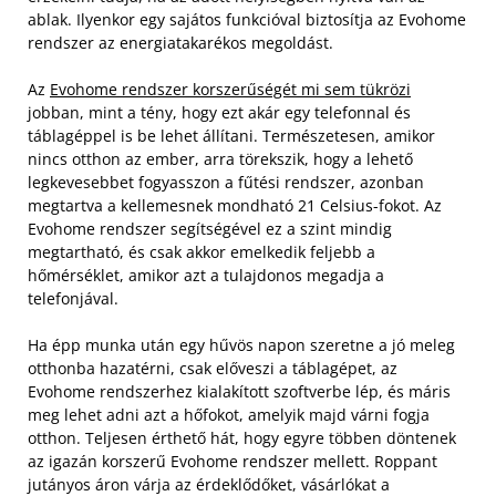
ablak. Ilyenkor egy sajátos funkcióval biztosítja az Evohome
rendszer az energiatakarékos megoldást.
Az
Evohome rendszer korszerűségét mi sem tükrözi
jobban, mint a tény, hogy ezt akár egy telefonnal és
táblagéppel is be lehet állítani. Természetesen, amikor
nincs otthon az ember, arra törekszik, hogy a lehető
legkevesebbet fogyasszon a fűtési rendszer, azonban
megtartva a kellemesnek mondható 21 Celsius-fokot. Az
Evohome rendszer segítségével ez a szint mindig
megtartható, és csak akkor emelkedik feljebb a
hőmérséklet, amikor azt a tulajdonos megadja a
telefonjával.
Ha épp munka után egy hűvös napon szeretne a jó meleg
otthonba hazatérni, csak előveszi a táblagépet, az
Evohome rendszerhez kialakított szoftverbe lép, és máris
meg lehet adni azt a hőfokot, amelyik majd várni fogja
otthon. Teljesen érthető hát, hogy egyre többen döntenek
az igazán korszerű Evohome rendszer mellett. Roppant
jutányos áron várja az érdeklődőket, vásárlókat a