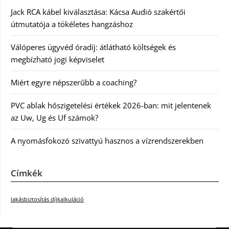
Jack RCA kábel kiválasztása: Kácsa Audió szakértői
útmutatója a tökéletes hangzáshoz
Válóperes ügyvéd óradíj: átlátható költségek és
megbízható jogi képviselet
Miért egyre népszerűbb a coaching?
PVC ablak hőszigetelési értékek 2026-ban: mit jelentenek
az Uw, Ug és Uf számok?
A nyomásfokozó szivattyú hasznos a vízrendszerekben
Címkék
lakásbiztosítás díjkalkuláció