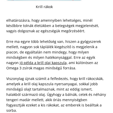
Krill rákok
elhatározásra, hogy amennyiben lehetséges, minél
későbbre tolnák életükben a betegségek megjelenését,
vagyis dolgoznak az egészségük megőrzéséért.
Erre ma egyre több lehetőség van, hiszen a gyógyszerek
mellett, nagyon sok táplálék kiegészítő is megjelenik a
piacon, de egyáltalán nem mindegy, hogy milyen
minőségben és milyen hatékonysággal. Erre az egyik
nagyon
jó példa a krill olaj kapszula,
ami különösen az
Omega 3 zsírok magas minőségű forrása.
Viszonylag újnak számít a felfedezés, hogy krill rákocskák,
amelyek a krill olaj kapszula nyersanyagai, sokkal jobb
minőségű olajt tartalmaznak, mint az eddig ismert,
halakból származó olaj. Úgyhogy a bálnák, cetek és néhány
tengeri madár mellett, akik óriás mennyiségben
fogyasztják ezeket a kis rákokat, az emberek is beálltak a
sorba.