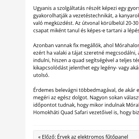
Ugyanis a szolgáltatás részét képezi egy gyor
gyakorolhatják a vezetéstechnikát, a kanyarok
való megküzdést. Az útvonal körülbelül 20-30 
csapat miként tanul és képes-e tartani a lépé
Azonban vannak fix megállók, ahol Mórahalom 
ezért ha valaki a tájat szeretné megcsodál
indulni, hiszen a quad segítségével a teljes
kikapcsolódást jelenthet egy legény- vagy ak
utolsó.
Érdemes belevágni többedmagával, de akár eg
megéri az egész dolgot. Nagyon sokan választ
időpontot tudnak, hogy mikor indulnak Mórah
Homokháti Quad Safari vezetőivel is, hogy bi
« Előző: Érvek az elektromos fűtőpanel