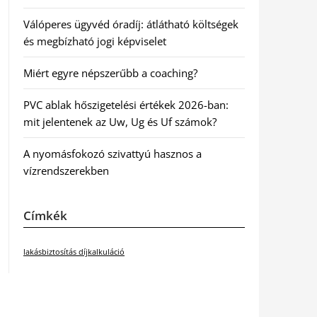
Válóperes ügyvéd óradíj: átlátható költségek
és megbízható jogi képviselet
Miért egyre népszerűbb a coaching?
PVC ablak hőszigetelési értékek 2026-ban:
mit jelentenek az Uw, Ug és Uf számok?
A nyomásfokozó szivattyú hasznos a
vízrendszerekben
Címkék
lakásbiztosítás díjkalkuláció