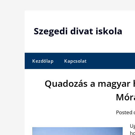
Skip
to
content
Szegedi divat iskola
Kezdőlap
Kapcsolat
Quadozás a magyar 
Mór
Posted 
Ug
ho