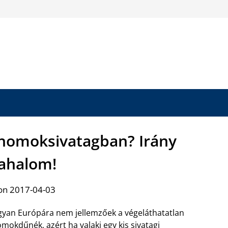
homoksivatagban? Irány
ahalom!
on 2017-04-03
yan Európára nem jellemzőek a végeláthatatlan
mokdűnék, azért ha valaki egy kis sivatagi