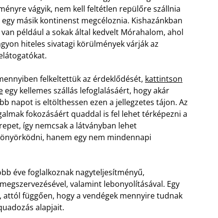
ményre vágyik, nem kell feltétlen repülőre szállnia
 egy másik kontinenst megcéloznia. Kishazánkban
t van például a sokak által kedvelt Mórahalom, ahol
gyon hiteles sivatagi körülmények várják az
elátogatókat.
ennyiben felkeltettük az érdeklődését,
kattintson
e
egy kellemes szállás lefoglalásáért, hogy akár
bb napot is eltölthessen ezen a jellegzetes tájon. Az
galmak fokozásáért quaddal is fel lehet térképezni a
repet, így nemcsak a látványban lehet
yönyörködni, hanem egy nem mindennapi
bb éve foglalkoznak nagyteljesítményű,
megszervezésével, valamint lebonyolításával. Egy
, attól függően, hogy a vendégek mennyire tudnak
 quadozás alapjait.