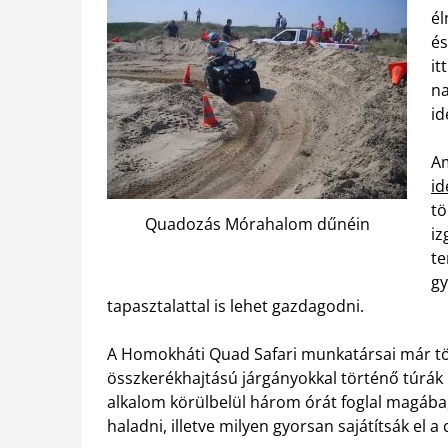
él
és
it
na
id
Am
id
tö
Quadozás Mórahalom dűnéin
iz
te
g
tapasztalattal is lehet gazdagodni.
A Homokháti Quad Safari munkatársai már tö
összkerékhajtású járgányokkal történő túrák 
alkalom körülbelül három órát foglal magába
haladni, illetve milyen gyorsan sajátítsák el a