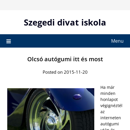
Skip
to
content
Szegedi divat iskola
Menu
Olcsó autógumi itt és most
Posted on 2015-11-20
Ha már
minden
honlapot
végignéztél
az
interneten
autógumi
után és