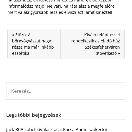
informálódsz majd! Ne várj, ha rátalálsz a megfelelőre,
mert valaki gyorsabb lesz és elviszi azt, amit kinéztél!
« Előző: A
Kiváló felépítéssel
bőrgyógyászat nagy
rendelkezik az eladó ház
része ma már inkább
Székesfehérváron
esztétikai
:Következő »
KERESÉS:
Legutóbbi bejegyzések
Jack RCA kábel kiválasztása: Kácsa Audió szakértői