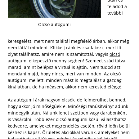
feladod a
további
Olcsó autógumi
keresgélést, mert nem találtál megfelelő árban, akkor még
nem láttál mindent. Klikkelj ránk és csatlakozz, mert itt
olyat találhatsz, amire nem is számítottál, vagyis
olcsó
autógumi elképesztő mennyiségben
! Szemed, szád tátva
marad, amint belépsz a virtuális ajtón. Nem tudod azt
mondani majd, hogy nincs, mert van minden. Az olcsó
autógumi mellett, minden mást is megtalálsz a gazdag
kínálatban, de ha mégsem, akkor nem kerested eléggé.
Az autógumi árak nagyon olcsók, de felmerülhet benned,
hogy akkor jó minőségűek-e. Minőségi tanúsítványt adunk
mindegyik után. Nálunk lehet szettben vagy darabonként
is vásárolni. Több ezer olcsó autógumi közül választhatsz
kedvedre, amelyeket megrendelés esetén, rövid időn belül
kézhez is kapsz. Őrületes akciókkal várunk, amelyeket nem
halaszthatsz el! Kövess minket és mindig első kézből