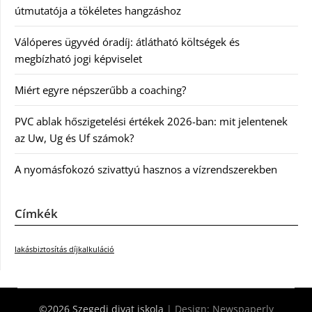
útmutatója a tökéletes hangzáshoz
Válóperes ügyvéd óradíj: átlátható költségek és
megbízható jogi képviselet
Miért egyre népszerűbb a coaching?
PVC ablak hőszigetelési értékek 2026-ban: mit jelentenek
az Uw, Ug és Uf számok?
A nyomásfokozó szivattyú hasznos a vízrendszerekben
Címkék
lakásbiztosítás díjkalkuláció
©2026 Szegedi divat iskola
| Design:
Newspaperly