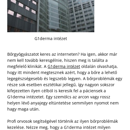
G1derma intézet
Bőrgyógyászatot keres az interneten? Ha igen, akkor már
nem kell tovább keresgélnie, hiszen meg is találta a
megfelelő klinikát. A
G1derma intézet
oldalán olvashatja,
hogy itt mindent megtesznek azért, hogy a bőre a lehető
legegészségesebb és legszebb legyen. A bőrproblémák egy
része sok esetben esztétikai jellegű, így nagyon sokszor
kifejezetten ilyen célból is keresik fel a páciensek a
G1derma intézetet. Egy szemölcs az arcon vagy rossz
helyen lévő anyajegy eltüntetése semmilyen nyomot nem
hagy maga után.
Profi orvosok segítségével történik az ilyen bőrproblémák
kezelése. Nézze meg, hogy a G1derma intézet milyen