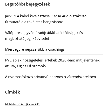
Legutóbbi bejegyzések
Jack RCA kábel kiválasztása: Kácsa Audió szakértői
útmutatója a tökéletes hangzáshoz
Válóperes ügyvéd óradíj: átlátható költségek és
megbízható jogi képviselet
Miért egyre népszerűbb a coaching?
PVC ablak hőszigetelési értékek 2026-ban: mit jelentenek
az Uw, Ug és Uf számok?
A nyomásfokozó szivattyú hasznos a vízrendszerekben
Címkék
lakásbiztosítás díjkalkuláció