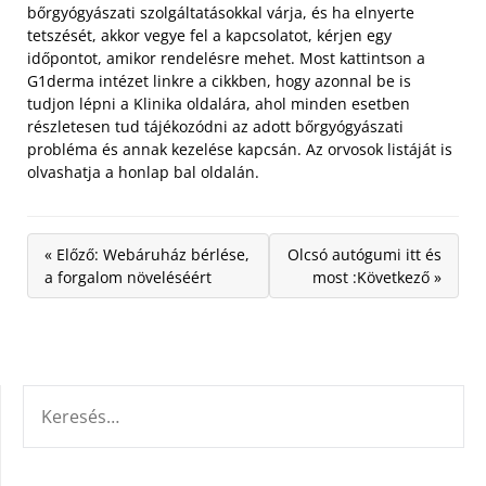
bőrgyógyászati szolgáltatásokkal várja, és ha elnyerte
tetszését, akkor vegye fel a kapcsolatot, kérjen egy
időpontot, amikor rendelésre mehet. Most kattintson a
G1derma intézet linkre a cikkben, hogy azonnal be is
tudjon lépni a Klinika oldalára, ahol minden esetben
részletesen tud tájékozódni az adott bőrgyógyászati
probléma és annak kezelése kapcsán. Az orvosok listáját is
olvashatja a honlap bal oldalán.
« Előző: Webáruház bérlése,
Olcsó autógumi itt és
a forgalom növeléséért
most :Következő »
KERESÉS: