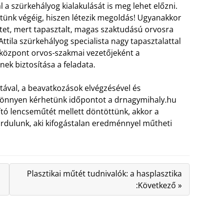
l a szürkehályog kialakulását is meg lehet előzni.
tünk végéig, hiszen létezik megoldás! Ugyanakkor
tet, mert tapasztalt, magas szaktudású orvosra
ila szürkehályog specialista nagy tapasztalattal
i központ orvos-szakmai vezetőjeként a
ek biztosítása a feladata.
ával, a beavatkozások elvégzésével és
 könnyen kérhetünk időpontot a drnagymihaly.hu
tó lencseműtét mellett döntöttünk, akkor a
rdulunk, aki kifogástalan eredménnyel műtheti
Plasztikai műtét tudnivalók: a hasplasztika
:Következő »