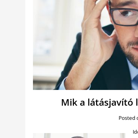
Mik a látásjavító
Posted 
Id