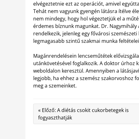
elvégeztetnie ezt az operációt, amivel egyútta
Tehát nem vagyunk gyengén látásra ítélve éle
nem mindegy, hogy hol végeztetjük el a műté
érdemes bíznunk magunkat. Dr. Nagymihály Att
rendelkezik, jelenleg egy fővárosi szemészet
legmagasabb szintű szakmai munka feltételein
Magánrendelésein lencseműtétek elővizsgálat
utánkövetésével foglalkozik. A doktor úrhoz
weboldalon keresztül. Amennyiben a látásjaví
legjobb, ha ehhez a szemész szakorvoshoz fo
meg a szemeinket.
« Előző: A diétás csokit cukorbetegek is
fogyaszthatják