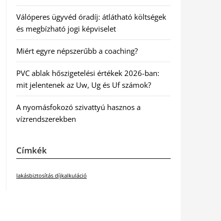
Válóperes ügyvéd óradíj: átlátható költségek
és megbízható jogi képviselet
Miért egyre népszerűbb a coaching?
PVC ablak hőszigetelési értékek 2026-ban:
mit jelentenek az Uw, Ug és Uf számok?
A nyomásfokozó szivattyú hasznos a
vízrendszerekben
Címkék
lakásbiztosítás díjkalkuláció