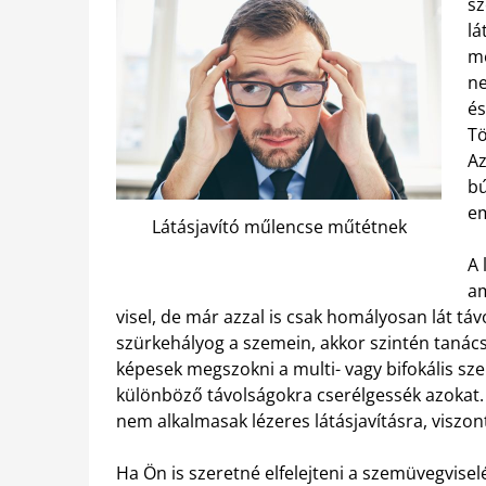
sz
lá
me
ne
és
Tö
Az
b
e
Látásjavító műlencse műtétnek
A 
am
visel, de már azzal is csak homályosan lát táv
szürkehályog a szemein, akkor szintén tanác
képesek megszokni a multi- vagy bifokális s
különböző távolságokra cserélgessék azokat. A
nem alkalmasak lézeres látásjavításra, viszon
Ha Ön is szeretné elfelejteni a szemüvegvisel