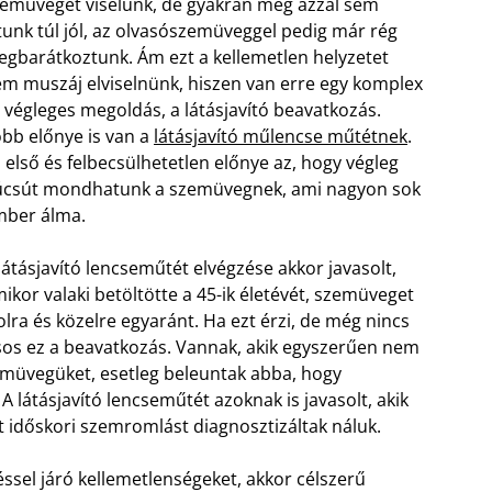
emüveget viselünk, de gyakran még azzal sem
tunk túl jól, az olvasószemüveggel pedig már rég
gbarátkoztunk. Ám ezt a kellemetlen helyzetet
m muszáj elviselnünk, hiszen van erre egy komplex
 végleges megoldás, a látásjavító beavatkozás.
bb előnye is van a
látásjavító műlencse műtétnek
.
 első és felbecsülhetetlen előnye az, hogy végleg
úcsút mondhatunk a szemüvegnek, ami nagyon sok
mber álma.
látásjavító lencseműtét elvégzése akkor javasolt,
ikor valaki betöltötte a 45-ik életévét, szemüveget
olra és közelre egyaránt. Ha ezt érzi, de még nincs
sos ez a beavatkozás. Vannak, akik egyszerűen nem
zemüvegüket, esetleg beleuntak abba, hogy
 látásjavító lencseműtét azoknak is javasolt, akik
t időskori szemromlást diagnosztizáltak náluk.
éssel járó kellemetlenségeket, akkor célszerű