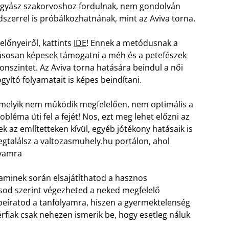
gyász szakorvoshoz fordulnak, nem gondolván
szerrel is próbálkozhatnának, mint az Aviva torna.
előnyeiről, kattints
IDE
! Ennek a metódusnak a
hatásosan képesek támogatni a méh és a petefészek
nszintet. Az Aviva torna hatására beindul a női
ító folyamatait is képes beindítani.
amelyik nem működik megfelelően, nem optimális a
bléma üti fel a fejét! Nos, ezt meg lehet előzni az
 az említetteken kívül, egyéb jótékony hatásaik is
találsz a valtozasmuhely.hu portálon, ahol
lyamra
 aminek során elsajátíthatod a hasznos
sod szerint végezheted a neked megfelelő
 beíratod a tanfolyamra, hiszen a gyermektelenség
férfiak csak nehezen ismerik be, hogy esetleg náluk