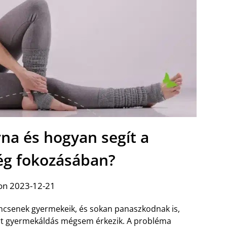
rna és hogyan segít a
g fokozásában?
on 2023-12-21
incsenek gyermekeik, és sokan panaszkodnak is,
rt gyermekáldás mégsem érkezik. A probléma