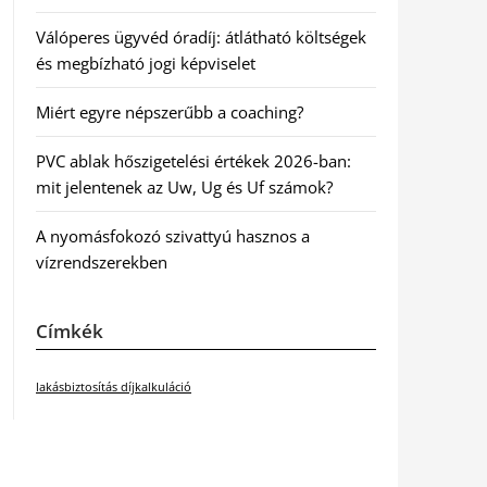
Válóperes ügyvéd óradíj: átlátható költségek
és megbízható jogi képviselet
Miért egyre népszerűbb a coaching?
PVC ablak hőszigetelési értékek 2026-ban:
mit jelentenek az Uw, Ug és Uf számok?
A nyomásfokozó szivattyú hasznos a
vízrendszerekben
Címkék
lakásbiztosítás díjkalkuláció