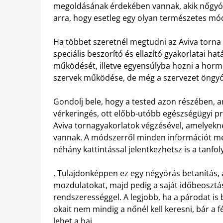
megoldásának érdekében vannak, akik nőgyó
arra, hogy esetleg egy olyan természetes mód
Ha többet szeretnél megtudni az Aviva torna 
speciális beszorító és ellazító gyakorlatai 
működését, illetve egyensúlyba hozni a hormo
szervek működése, de még a szervezet öngyógy
Gondolj bele, hogy a tested azon részében, 
vérkeringés, ott előbb-utóbb egészségügyi pro
Aviva tornagyakorlatok végzésével, amelyeknek
vannak. A módszerről minden információt meg
néhány kattintással jelentkezhetsz is a tanfo
. Tulajdonképpen ez egy négyórás betanítás,
mozdulatokat, majd pedig a saját időbeosztá
rendszerességgel. A legjobb, ha a párodat is
okait nem mindig a nőnél kell keresni, bár a 
lehet a baj.