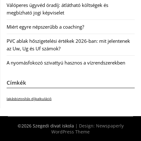
Válóperes ügyvéd óradíj: átlátható költségek és
megbízható jogi képviselet
Miért egyre népszerűbb a coaching?
PVC ablak hőszigetelési értékek 2026-ban: mit jelentenek
az Uw, Ug és Uf számok?
A nyomásfokozó szivattyú hasznos a vízrendszerekben
Címkék
lakásbiztosítás díjkalkuláció
©2026 Szegedi divat iskola
| Design:
Newspaperly
WordPress Theme