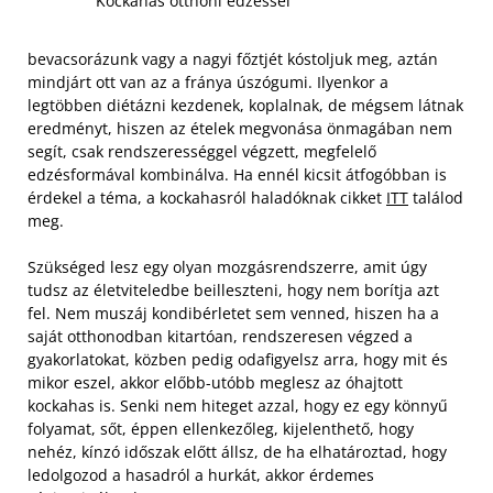
Kockahas otthoni edzéssel
bevacsorázunk vagy a nagyi főztjét kóstoljuk meg, aztán
mindjárt ott van az a fránya úszógumi. Ilyenkor a
legtöbben diétázni kezdenek, koplalnak, de mégsem látnak
eredményt, hiszen az ételek megvonása önmagában nem
segít, csak rendszerességgel végzett, megfelelő
edzésformával kombinálva. Ha ennél kicsit átfogóbban is
érdekel a téma, a kockahasról haladóknak cikket
ITT
találod
meg.
Szükséged lesz egy olyan mozgásrendszerre, amit úgy
tudsz az életviteledbe beilleszteni, hogy nem borítja azt
fel. Nem muszáj kondibérletet sem venned, hiszen ha a
saját otthonodban kitartóan, rendszeresen végzed a
gyakorlatokat, közben pedig odafigyelsz arra, hogy mit és
mikor eszel, akkor előbb-utóbb meglesz az óhajtott
kockahas is. Senki nem hiteget azzal, hogy ez egy könnyű
folyamat, sőt, éppen ellenkezőleg, kijelenthető, hogy
nehéz, kínzó időszak előtt állsz, de ha elhatároztad, hogy
ledolgozod a hasadról a hurkát, akkor érdemes