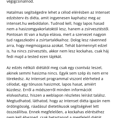
végigcsinálnod.
Hatalmas segítségedre lehet a célod elérésben az Intenset
edzésterv és diéta, amit ingyenesen kaphatsz meg az
intenset.hu weboldalon. Tudnod kell, hogy lapos hasad
nem a hasizomgyakorlatoktól lesz, hanem a zsírvesztéstől.
Pontosan itt van a kutya elásva, mert a szervezet nagyon
tud ragaszkodni a zsírtartalékaihoz. Dolog lesz rávenned
arra, hogy megmozgassa azokat. Tehát bármennyit edzel
is, ha nincs zsírvesztés, akkor nem lesz kockahas, csak háj
fedi majd a tested ezen tájékát.
Az edzés nélküli diétától meg csak egy csontváz leszel,
akinek semmi hasizma nincs. Egyik sem szép és nem erre
törekedsz. Az Intenset programmal viszont elérheted a
célodat, egy tónusos hasizmot, lapos hasat, amiért
küzdesz. Erről a módszerről minden információt
elolvashatsz, hiszen a weblapon részletes leírást találsz.
Megtudhatod, láthatod, hogy az Intenset diéta igazán nem
ördöngösség, ráadásul dietetikusok segítségével lett
összeállítva. Ennek megfelelően, a kockahas eléréséhez
nem kell éhezned, csak betartanod a megfelelő diétát.