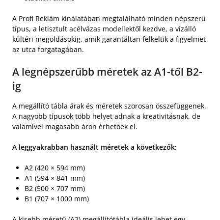
A Profi Reklám kínálatában megtalálható minden népszerű
típus, a letisztult acélvázas modellektől kezdve, a vízálló
kültéri megoldásokig, amik garantáltan felkeltik a figyelmet
az utca forgatagában.
A legnépszerűbb méretek az A1-től B2-
ig
A megállító tábla árak és méretek szorosan összefüggenek.
A nagyobb típusok több helyet adnak a kreativitásnak, de
valamivel magasabb áron érhetőek el.
A leggyakrabban használt méretek a következők:
A2 (420 × 594 mm)
A1 (594 × 841 mm)
B2 (500 × 707 mm)
B1 (707 × 1000 mm)
A kisebb méretű (A2) megállítótábla ideális lehet egy