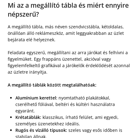
Mi az a megállító tábla és miért ennyire
népszerű?
A megállító tábla, más néven szendvicstábla, kétoldalas,
önállóan álló reklámeszköz, amit leggyakrabban az üzlet
bejárata elé helyeznek.
Feladata egyszerű, megállítani az arra járókat és felhívni a
figyelmüket. Egy frappáns üzenettel, akcióval vagy
figyelemfelkeltő grafikával a járókelők érdeklődését azonnal
az üzletre irányítja.
A megállító táblák között megtalálhatóak:
Alumínium kerettel:
nyomtatható plakátokkal,
cserélhető fóliával, beltéri és kültéri használatra
egyaránt.
Krétatáblák:
klasszikus, írható felület, ami egyedi,
személyes üzenetekhez ideális.
Rugós és vízálló típusok:
szeles vagy esős időben is
stabilan állnak.