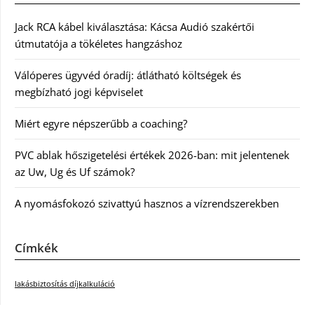
Jack RCA kábel kiválasztása: Kácsa Audió szakértői
útmutatója a tökéletes hangzáshoz
Válóperes ügyvéd óradíj: átlátható költségek és
megbízható jogi képviselet
Miért egyre népszerűbb a coaching?
PVC ablak hőszigetelési értékek 2026-ban: mit jelentenek
az Uw, Ug és Uf számok?
A nyomásfokozó szivattyú hasznos a vízrendszerekben
Címkék
lakásbiztosítás díjkalkuláció