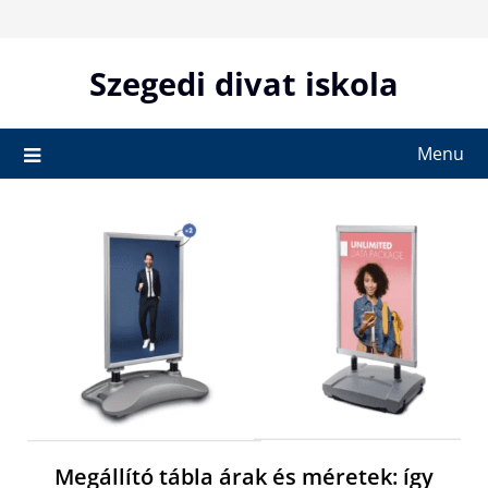
Skip
to
content
Szegedi divat iskola
Menu
Megállító tábla árak és méretek: így