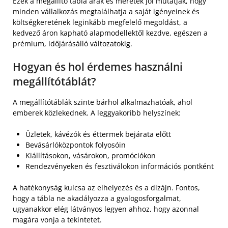
Ezek a megállító tábla árak és méretek jól mutatják, hogy
minden vállalkozás megtalálhatja a saját igényeinek és
költségkeretének leginkább megfelelő megoldást, a
kedvező áron kapható alapmodellektől kezdve, egészen a
prémium, időjárásálló változatokig.
Hogyan és hol érdemes használni
megállítótáblát?
A megállítótáblák szinte bárhol alkalmazhatóak, ahol
emberek közlekednek. A leggyakoribb helyszínek:
Üzletek, kávézók és éttermek bejárata előtt
Bevásárlóközpontok folyosóin
Kiállításokon, vásárokon, promóciókon
Rendezvényeken és fesztiválokon információs pontként
A hatékonyság kulcsa az elhelyezés és a dizájn. Fontos,
hogy a tábla ne akadályozza a gyalogosforgalmat,
ugyanakkor elég látványos legyen ahhoz, hogy azonnal
magára vonja a tekintetet.