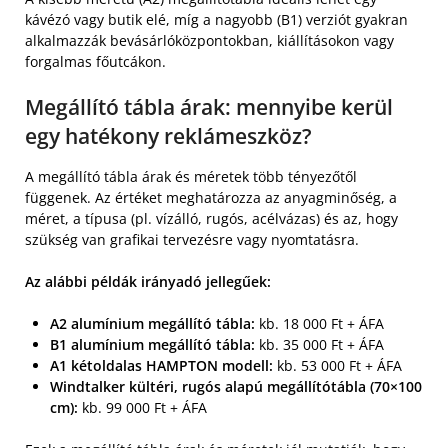
kávézó vagy butik elé, míg a nagyobb (B1) verziót gyakran
alkalmazzák bevásárlóközpontokban, kiállításokon vagy
forgalmas főutcákon.
Megállító tábla árak: mennyibe kerül
egy hatékony reklámeszköz?
A megállító tábla árak és méretek több tényezőtől
függenek. Az értéket meghatározza az anyagminőség, a
méret, a típusa (pl. vízálló, rugós, acélvázas) és az, hogy
szükség van grafikai tervezésre vagy nyomtatásra.
Az alábbi példák irányadó jellegűek:
A2 alumínium megállító tábla:
kb. 18 000 Ft + ÁFA
B1 alumínium megállító tábla:
kb. 35 000 Ft + ÁFA
A1 kétoldalas HAMPTON modell:
kb. 53 000 Ft + ÁFA
Windtalker kültéri, rugós alapú megállítótábla (70×100
cm):
kb. 99 000 Ft + ÁFA