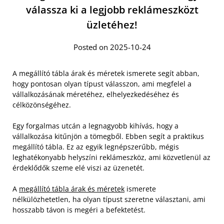
válassza ki a legjobb reklámeszközt
üzletéhez!
Posted on 2025-10-24
A megállító tábla árak és méretek ismerete segít abban,
hogy pontosan olyan típust válasszon, ami megfelel a
vállalkozásának méretéhez, elhelyezkedéséhez és
célközönségéhez.
Egy forgalmas utcán a legnagyobb kihívás, hogy a
vállalkozása kitűnjön a tömegből. Ebben segít a praktikus
megállító tábla. Ez az egyik legnépszerűbb, mégis
leghatékonyabb helyszíni reklámeszköz, ami közvetlenül az
érdeklődők szeme elé viszi az üzenetét.
A
megállító tábla árak és méretek
ismerete
nélkülözhetetlen, ha olyan típust szeretne választani, ami
hosszabb távon is megéri a befektetést.