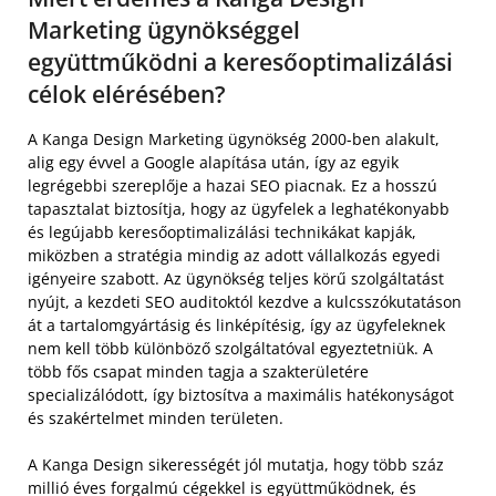
Marketing ügynökséggel
együttműködni a keresőoptimalizálási
célok elérésében?
A Kanga Design Marketing ügynökség 2000-ben alakult,
alig egy évvel a Google alapítása után, így az egyik
legrégebbi szereplője a hazai SEO piacnak. Ez a hosszú
tapasztalat biztosítja, hogy az ügyfelek a leghatékonyabb
és legújabb keresőoptimalizálási technikákat kapják,
miközben a stratégia mindig az adott vállalkozás egyedi
igényeire szabott. Az ügynökség teljes körű szolgáltatást
nyújt, a kezdeti SEO auditoktól kezdve a kulcsszókutatáson
át a tartalomgyártásig és linképítésig, így az ügyfeleknek
nem kell több különböző szolgáltatóval egyeztetniük. A
több fős csapat minden tagja a szakterületére
specializálódott, így biztosítva a maximális hatékonyságot
és szakértelmet minden területen.
A Kanga Design sikerességét jól mutatja, hogy több száz
millió éves forgalmú cégekkel is együttműködnek, és