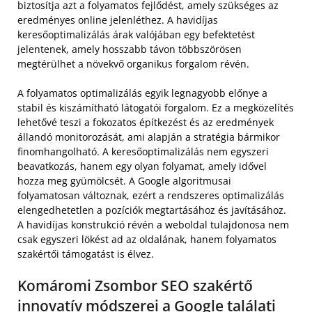
biztosítja azt a folyamatos fejlődést, amely szükséges az
eredményes online jelenléthez. A havidíjas
keresőoptimalizálás árak valójában egy befektetést
jelentenek, amely hosszabb távon többszörösen
megtérülhet a növekvő organikus forgalom révén.
A folyamatos optimalizálás egyik legnagyobb előnye a
stabil és kiszámítható látogatói forgalom. Ez a megközelítés
lehetővé teszi a fokozatos építkezést és az eredmények
állandó monitorozását, ami alapján a stratégia bármikor
finomhangolható. A keresőoptimalizálás nem egyszeri
beavatkozás, hanem egy olyan folyamat, amely idővel
hozza meg gyümölcsét. A Google algoritmusai
folyamatosan változnak, ezért a rendszeres optimalizálás
elengedhetetlen a pozíciók megtartásához és javításához.
A havidíjas konstrukció révén a weboldal tulajdonosa nem
csak egyszeri lökést ad az oldalának, hanem folyamatos
szakértői támogatást is élvez.
Komáromi Zsombor SEO szakértő
innovatív módszerei a Google találati