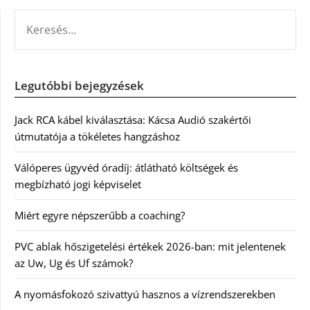
KERESÉS:
Legutóbbi bejegyzések
Jack RCA kábel kiválasztása: Kácsa Audió szakértői
útmutatója a tökéletes hangzáshoz
Válóperes ügyvéd óradíj: átlátható költségek és
megbízható jogi képviselet
Miért egyre népszerűbb a coaching?
PVC ablak hőszigetelési értékek 2026-ban: mit jelentenek
az Uw, Ug és Uf számok?
A nyomásfokozó szivattyú hasznos a vízrendszerekben