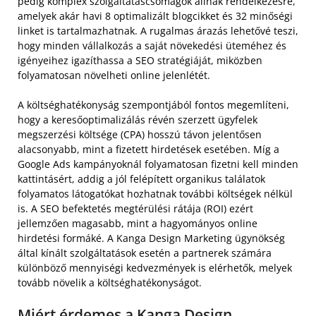
pedig komplex szolgáltatáscsomagok állnak rendelkezésre,
amelyek akár havi 8 optimalizált blogcikket és 32 minőségi
linket is tartalmazhatnak. A rugalmas árazás lehetővé teszi,
hogy minden vállalkozás a saját növekedési üteméhez és
igényeihez igazíthassa a SEO stratégiáját, miközben
folyamatosan növelheti online jelenlétét.
A költséghatékonyság szempontjából fontos megemlíteni,
hogy a keresőoptimalizálás révén szerzett ügyfelek
megszerzési költsége (CPA) hosszú távon jelentősen
alacsonyabb, mint a fizetett hirdetések esetében. Míg a
Google Ads kampányoknál folyamatosan fizetni kell minden
kattintásért, addig a jól felépített organikus találatok
folyamatos látogatókat hozhatnak további költségek nélkül
is. A SEO befektetés megtérülési rátája (ROI) ezért
jellemzően magasabb, mint a hagyományos online
hirdetési formáké. A Kanga Design Marketing ügynökség
által kínált szolgáltatások esetén a partnerek számára
különböző mennyiségi kedvezmények is elérhetők, melyek
tovább növelik a költséghatékonyságot.
Miért érdemes a Kanga Design