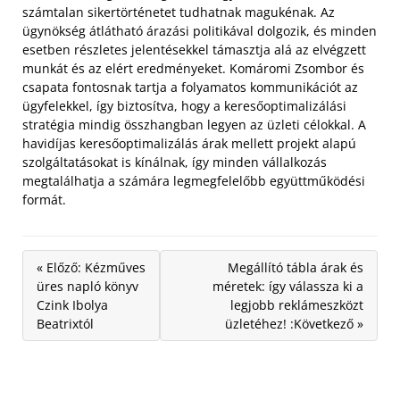
számtalan sikertörténetet tudhatnak magukénak. Az
ügynökség átlátható árazási politikával dolgozik, és minden
esetben részletes jelentésekkel támasztja alá az elvégzett
munkát és az elért eredményeket. Komáromi Zsombor és
csapata fontosnak tartja a folyamatos kommunikációt az
ügyfelekkel, így biztosítva, hogy a keresőoptimalizálási
stratégia mindig összhangban legyen az üzleti célokkal. A
havidíjas keresőoptimalizálás árak mellett projekt alapú
szolgáltatásokat is kínálnak, így minden vállalkozás
megtalálhatja a számára legmegfelelőbb együttműködési
formát.
« Előző: Kézműves
Megállító tábla árak és
üres napló könyv
méretek: így válassza ki a
Czink Ibolya
legjobb reklámeszközt
Beatrixtól
üzletéhez! :Következő »