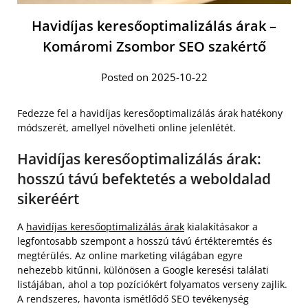
Havidíjas keresőoptimalizálás árak –
Komáromi Zsombor SEO szakértő
Posted on 2025-10-22
Fedezze fel a havidíjas keresőoptimalizálás árak hatékony
módszerét, amellyel növelheti online jelenlétét.
Havidíjas keresőoptimalizálás árak:
hosszú távú befektetés a weboldalad
sikeréért
A
havidíjas keresőoptimalizálás árak
kialakításakor a
legfontosabb szempont a hosszú távú értékteremtés és
megtérülés. Az online marketing világában egyre
nehezebb kitűnni, különösen a Google keresési találati
listájában, ahol a top pozíciókért folyamatos verseny zajlik.
A rendszeres, havonta ismétlődő SEO tevékenység