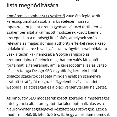
lista meghódítására
Komáromi Zsombor SEO szakértő
2008 óta foglalkozik
keresőoptimalizálással, ami kivételesen hosszú
tapasztalatot jelent ezen a gyorsan változó területen. A
szakember által alkalmazott módszerek között kiemelt
szerepet kap a minőségi linképítés, amelynek során
releváns és magas domain authority értékkel rendelkező
oldalakról szerez hivatkozásokat az ügyfelek weboldalaira.
Ezek a technikák nemcsak a Google rangsorolási
szempontjainak felelnek meg, hanem valós látogatói
forgalmat is generálnak, ami a keresőoptimalizálás végső
célja. A Kanga Design SEO ügynökség keretein belül
dolgozó szakértők csapata minden esetben személyre
szabott stratégiát dolgoz ki, figyelembe véve az adott
weboldal sajátosságait és a piaci versenytársak helyzetét.
Az innovatív SEO módszerek között szerepel a mesterséges
intelligencia által támogatott tartalomoptimalizálás és a
NeuronWriter segítségével készített SEO szövegek. Ezek a
modern eszközök lehetővé teszik, hogy a tartalom nemcsak