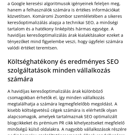
a Google keresési algoritmusok igényeinek feleljen meg,
hanem a felhasználók számára is értékes információkat
közvetítsen. Komáromi Zsombor szemléletében a sikeres
keresőoptimalizálás alapja a technikai SEO, a minőségi
tartalom és a hatékony linképítés hármas egysége. A
havidíjas keresőoptimalizálás árak kialakításakor ezeket a
tényezőket mind figyelembe veszi, hogy ügyfelei számára
valódi értéket teremtsen.
Költséghatékony és eredményes SEO
szolgáltatások minden vállalkozás
számára
A havidíjas keresőoptimalizálás árak különböző
csomagokban érhetők el, így minden vállalkozás
megtalálhatja a számára legmegfelelőbb megoldást. A
kisebb költségvetésű cégek számára is elérhetők olyan
alapcsomagok, amelyek tartalmaznak SEO optimalizált
blogcikkeket és prémium PR cikk kihelyezéseket megfelelő
minőségű külső oldalakra. A nagyobb vállalkozások részére