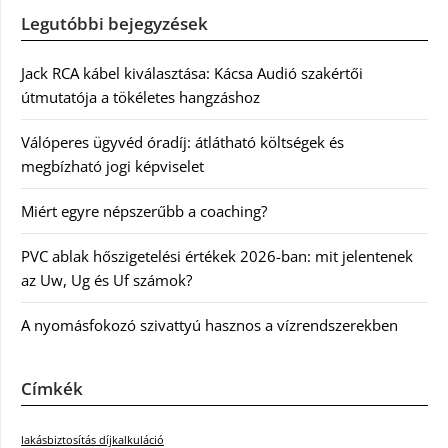
Legutóbbi bejegyzések
Jack RCA kábel kiválasztása: Kácsa Audió szakértői
útmutatója a tökéletes hangzáshoz
Válóperes ügyvéd óradíj: átlátható költségek és
megbízható jogi képviselet
Miért egyre népszerűbb a coaching?
PVC ablak hőszigetelési értékek 2026-ban: mit jelentenek
az Uw, Ug és Uf számok?
A nyomásfokozó szivattyú hasznos a vízrendszerekben
Címkék
lakásbiztosítás díjkalkuláció