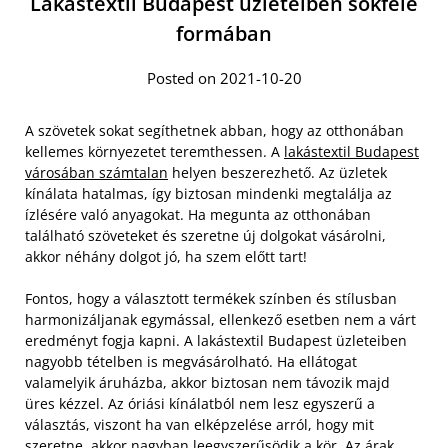
Lakástextil Budapest üzleteiben sokféle
formában
Posted on 2021-10-20
A szövetek sokat segíthetnek abban, hogy az otthonában
kellemes környezetet teremthessen. A
lakástextil Budapest
városában számtalan
helyen beszerezhető. Az üzletek
kínálata hatalmas, így biztosan mindenki megtalálja az
ízlésére való anyagokat. Ha megunta az otthonában
található szöveteket és szeretne új dolgokat vásárolni,
akkor néhány dolgot jó, ha szem előtt tart!
Fontos, hogy a választott termékek színben és stílusban
harmonizáljanak egymással, ellenkező esetben nem a várt
eredményt fogja kapni. A lakástextil Budapest üzleteiben
nagyobb tételben is megvásárolható.
Ha ellátogat
valamelyik áruházba, akkor biztosan nem távozik majd
üres kézzel. Az óriási kínálatból nem lesz egyszerű a
választás, viszont ha van elképzelése arról, hogy mit
szeretne, akkor nagyban leegyszerűsödik a kör. Az árak