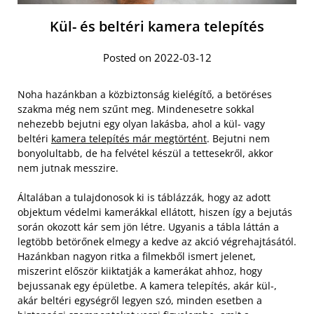
Kül- és beltéri kamera telepítés
Posted on 2022-03-12
Noha hazánkban a közbiztonság kielégítő, a betöréses
szakma még nem szűnt meg. Mindenesetre sokkal
nehezebb bejutni egy olyan lakásba, ahol a kül- vagy
beltéri
kamera telepítés már megtörtént
. Bejutni nem
bonyolultabb, de ha felvétel készül a tettesekről, akkor
nem jutnak messzire.
Általában a tulajdonosok ki is táblázzák, hogy az adott
objektum védelmi kamerákkal ellátott, hiszen így a bejutás
során okozott kár sem jön létre. Ugyanis a tábla láttán a
legtöbb betörőnek elmegy a kedve az akció végrehajtásától.
Hazánkban nagyon ritka a filmekből ismert jelenet,
miszerint először kiiktatják a kamerákat ahhoz, hogy
bejussanak egy épületbe. A kamera telepítés, akár kül-,
akár beltéri egységről legyen szó, minden esetben a