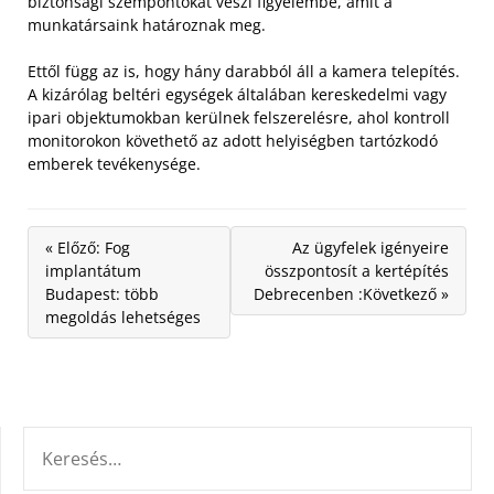
biztonsági szempontokat veszi figyelembe, amit a
munkatársaink határoznak meg.
Ettől függ az is, hogy hány darabból áll a kamera telepítés.
A kizárólag beltéri egységek általában kereskedelmi vagy
ipari objektumokban kerülnek felszerelésre, ahol kontroll
monitorokon követhető az adott helyiségben tartózkodó
emberek tevékenysége.
« Előző: Fog
Az ügyfelek igényeire
implantátum
összpontosít a kertépítés
Budapest: több
Debrecenben :Következő »
megoldás lehetséges
KERESÉS: