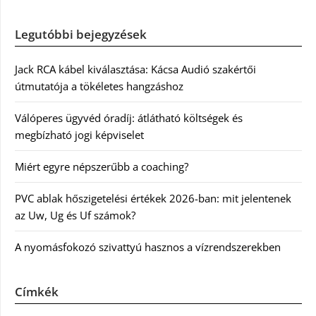
Legutóbbi bejegyzések
Jack RCA kábel kiválasztása: Kácsa Audió szakértői
útmutatója a tökéletes hangzáshoz
Válóperes ügyvéd óradíj: átlátható költségek és
megbízható jogi képviselet
Miért egyre népszerűbb a coaching?
PVC ablak hőszigetelési értékek 2026-ban: mit jelentenek
az Uw, Ug és Uf számok?
A nyomásfokozó szivattyú hasznos a vízrendszerekben
Címkék