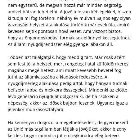
nem egyszerű, de megvan hozzá már minden segítség,
amivel bátran lehet élni. A jövő tele van kétségekkel, hiszen
ki tudja mi fog történni néhány év múlva?! Sajnos egy olyan
gazdasági helyzet átalakulása történik már évek óta, amiről
kevesen sejtik pontosan hová vezet. Ami viszont biztos,
hogy az öngondoskodási formák sok előnnyel kecsegtetnek.
Az állami nyugdíjrendszer elég gyenge lábakon áll.
Többen azt találgatják, hogy meddig tart. Már csak azért
sem fest jól a helyzet, mert rengeteg fiatal külföldön keres
magának megélhetést, ami miatt kevesebb bevétel fog
jutni az államkasszába a kiadások fedezésére. A
nyugdíjmérleg alakulása pedig attól, hogy hányan tudnak
befizetni abba és mekkora összegeket. Mindenki az előtte
lévő generáció nyugdíját dolgozza ki, de ha csökken a
népesség, akkor az idősek bajban lesznek. Ugyanez igaz a
jelenkor munkásosztályára.
Ha keményen dolgozol a megélhetésedért, de gyermekeid
az Unió más tagállamiban látják a jövőjüket, akkor bizony
kérdés, hogy számodra jut-e öregkorodra elég betevő.