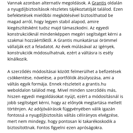
Vannak azonban alternatív megoldások. A
Grantis
oldalán
a nyugdíjbiztosítások részletes tájékoztatóját találod. Ezen
befektetések mielőbbi megkötésével biztosíthatod be
magad arról, hogy legyen stabil alapod, amire
kiegészítésként tudsz majd támaszkodni. Az egyedi
konstrukcióknál mindenképpen megéri segítséget kérni a
szakmai hozzáértőktől. A Grantis munkatársai örömmel
vállalják ezt a feladatot. Az évek múlásával az igények,
konstrukciók módosulhatnak, ezért a váltásra is esély
kínálkozik.
A szerződés módosításai között felmerülhet a befizetések
csökkentése, növelése, a portfóliók átsúlyozása, ami a
váltás egyik formája. Ennek részleteit a grantis.hu
weboldalon találod meg. Mivel minden szerződés más,
hiszen egyedi megoldásokat nyújt, ezért a módosításnál is
jobb segítséget kérni, hogy az előnyök megtartása mellett
történjen. Az adójóváírások függvényében válik igazán
fontossá a nyugdíjbiztosítás váltás célirányos elvégzése,
mert nem mindegy, hogy pontosan ki takarékoskodik a
biztosítottnak. Fontos figyelni ezen apróságokra.