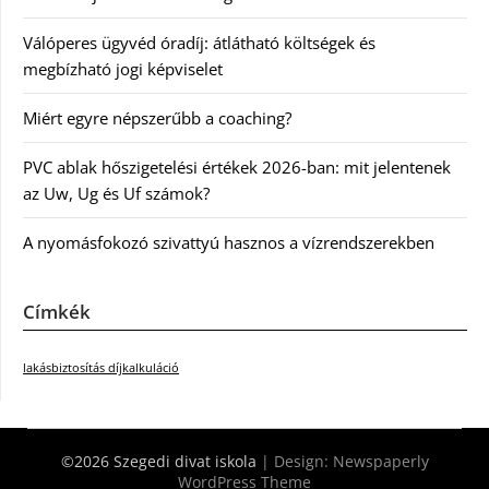
Válóperes ügyvéd óradíj: átlátható költségek és
megbízható jogi képviselet
Miért egyre népszerűbb a coaching?
PVC ablak hőszigetelési értékek 2026-ban: mit jelentenek
az Uw, Ug és Uf számok?
A nyomásfokozó szivattyú hasznos a vízrendszerekben
Címkék
lakásbiztosítás díjkalkuláció
©2026 Szegedi divat iskola
| Design:
Newspaperly
WordPress Theme