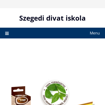
Skip
to
content
Szegedi divat iskola
Menu