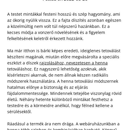
A testet mintákkal festeni hosszú és szép hagyomány, ami
az ókorig nyúlik vissza. Ez a fajta díszítés azonban egészen
a közelmúltig nem volt túl népszerű hazánkban. Ez a
kecses módja a vonzerő növelésének és a figyelem
felkeltésének keletről érkezett hozzánk.
Ma már itthon is bárki képes eredeti, ideiglenes tetoválást
készíteni magának, miután előre megvásárolta a speciális
eszközt a díszek
rajzolásához, nevezetesen a henna
tetováláshoz. Ez nagyszerű lehetőség azoknak, akik
kísérletezni akarnak, de nem állnak készen radikális
módszerek használatára.
A henna tetoválási módszernek
hatalmas előnye a biztonság és az eljárás
fájdalommentessége. Mindennek tetejébe viszonylag rövid
életű. Néhány hetente különböző mintákat festhetsz a
testedre és a körmeidre anélkül, hogy félned kellene a
sérülésektől.
Ráadásul a termék ára nem drága. A webáruházunkban a
henna több színben és kombinációban kapható. Könnyű