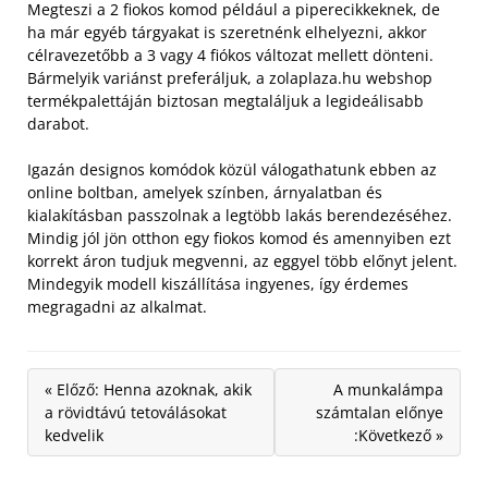
Megteszi a 2 fiokos komod például a piperecikkeknek, de
ha már egyéb tárgyakat is szeretnénk elhelyezni, akkor
célravezetőbb a 3 vagy 4 fiókos változat mellett dönteni.
Bármelyik variánst preferáljuk, a zolaplaza.hu webshop
termékpalettáján biztosan megtaláljuk a legideálisabb
darabot.
Igazán designos komódok közül válogathatunk ebben az
online boltban, amelyek színben, árnyalatban és
kialakításban passzolnak a legtöbb lakás berendezéséhez.
Mindig jól jön otthon egy fiokos komod és amennyiben ezt
korrekt áron tudjuk megvenni, az eggyel több előnyt jelent.
Mindegyik modell kiszállítása ingyenes, így érdemes
megragadni az alkalmat.
« Előző: Henna azoknak, akik
A munkalámpa
a rövidtávú tetoválásokat
számtalan előnye
kedvelik
:Következő »