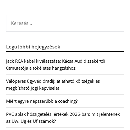
KERESÉS:
Legutóbbi bejegyzések
Jack RCA kábel kiválasztása: Kácsa Audió szakértői
útmutatója a tökéletes hangzáshoz
Válóperes ügyvéd óradíj: átlátható költségek és
megbízható jogi képviselet
Miért egyre népszerűbb a coaching?
PVC ablak hőszigetelési értékek 2026-ban: mit jelentenek
az Uw, Ug és Uf számok?