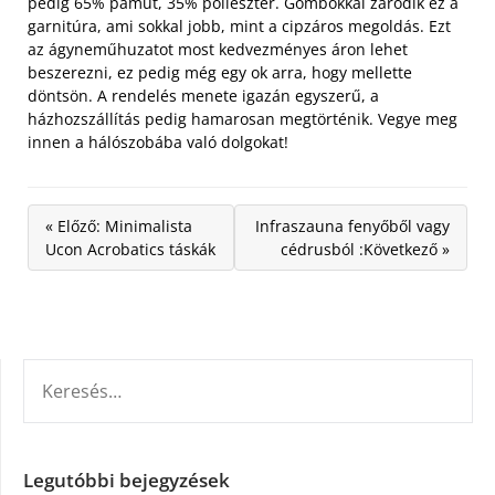
pedig 65% pamut, 35% poliészter. Gombokkal záródik ez a
garnitúra, ami sokkal jobb, mint a cipzáros megoldás. Ezt
az ágyneműhuzatot most kedvezményes áron lehet
beszerezni, ez pedig még egy ok arra, hogy mellette
döntsön. A rendelés menete igazán egyszerű, a
házhozszállítás pedig hamarosan megtörténik. Vegye meg
innen a hálószobába való dolgokat!
« Előző: Minimalista
Infraszauna fenyőből vagy
Ucon Acrobatics táskák
cédrusból :Következő »
KERESÉS:
Legutóbbi bejegyzések