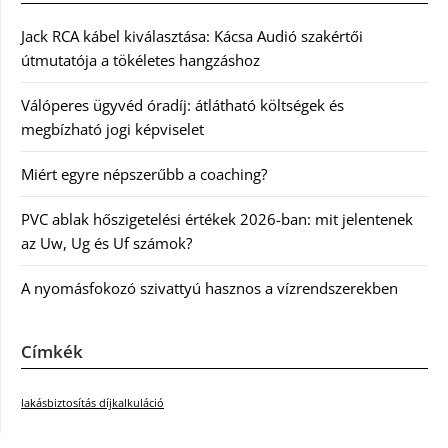
Jack RCA kábel kiválasztása: Kácsa Audió szakértői
útmutatója a tökéletes hangzáshoz
Válóperes ügyvéd óradíj: átlátható költségek és
megbízható jogi képviselet
Miért egyre népszerűbb a coaching?
PVC ablak hőszigetelési értékek 2026-ban: mit jelentenek
az Uw, Ug és Uf számok?
A nyomásfokozó szivattyú hasznos a vízrendszerekben
Címkék
lakásbiztosítás díjkalkuláció