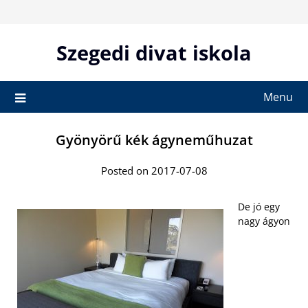
Skip
to
content
Szegedi divat iskola
Menu
Gyönyörű kék ágyneműhuzat
Posted on 2017-07-08
De jó egy
nagy ágyon