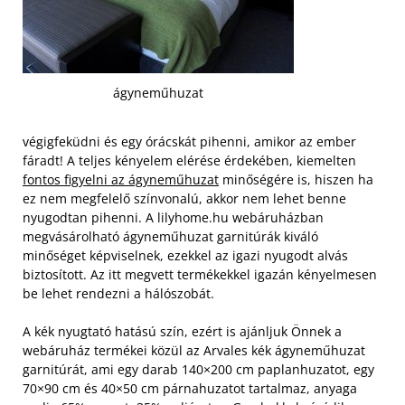
ágyneműhuzat
végigfeküdni és egy órácskát pihenni, amikor az ember
fáradt! A teljes kényelem elérése érdekében, kiemelten
fontos figyelni az ágyneműhuzat
minőségére is, hiszen ha
ez nem megfelelő színvonalú, akkor nem lehet benne
nyugodtan pihenni. A lilyhome.hu webáruházban
megvásárolható ágyneműhuzat garnitúrák kiváló
minőséget képviselnek, ezekkel az igazi nyugodt alvás
biztosított. Az itt megvett termékekkel igazán kényelmesen
be lehet rendezni a hálószobát.
A kék nyugtató hatású szín, ezért is ajánljuk Önnek a
webáruház termékei közül az Arvales kék ágyneműhuzat
garnitúrát, ami egy darab 140×200 cm paplanhuzatot, egy
70×90 cm és 40×50 cm párnahuzatot tartalmaz, anyaga