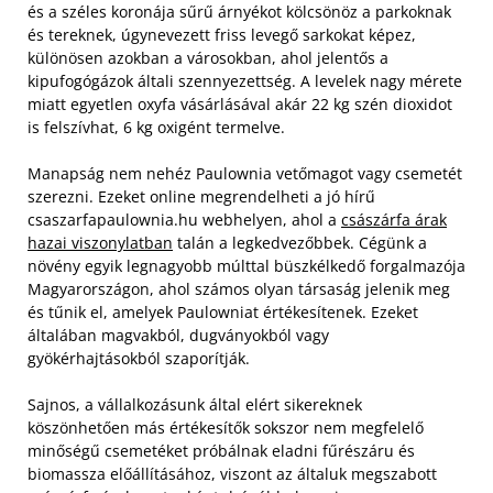
és a széles koronája sűrű árnyékot kölcsönöz a parkoknak
és tereknek, úgynevezett friss levegő sarkokat képez,
különösen azokban a városokban, ahol jelentős a
kipufogógázok általi szennyezettség. A levelek nagy mérete
miatt egyetlen oxyfa vásárlásával akár 22 kg szén dioxidot
is felszívhat, 6 kg oxigént termelve.
Manapság nem nehéz Paulownia vetőmagot vagy csemetét
szerezni. Ezeket online megrendelheti a jó hírű
csaszarfapaulownia.hu webhelyen, ahol a
császárfa árak
hazai viszonylatban
talán a legkedvezőbbek. Cégünk a
növény egyik legnagyobb múlttal büszkélkedő forgalmazója
Magyarországon, ahol számos olyan társaság jelenik meg
és tűnik el, amelyek Paulowniat értékesítenek. Ezeket
általában magvakból, dugványokból vagy
gyökérhajtásokból szaporítják.
Sajnos, a vállalkozásunk által elért sikereknek
köszönhetően más értékesítők sokszor nem megfelelő
minőségű csemetéket próbálnak eladni fűrészáru és
biomassza előállításához, viszont az általuk megszabott