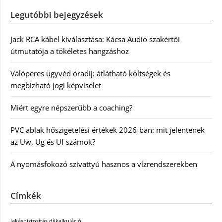
Legutóbbi bejegyzések
Jack RCA kábel kiválasztása: Kácsa Audió szakértői
útmutatója a tökéletes hangzáshoz
Válóperes ügyvéd óradíj: átlátható költségek és
megbízható jogi képviselet
Miért egyre népszerűbb a coaching?
PVC ablak hőszigetelési értékek 2026-ban: mit jelentenek
az Uw, Ug és Uf számok?
A nyomásfokozó szivattyú hasznos a vízrendszerekben
Címkék
lakásbiztosítás díjkalkuláció