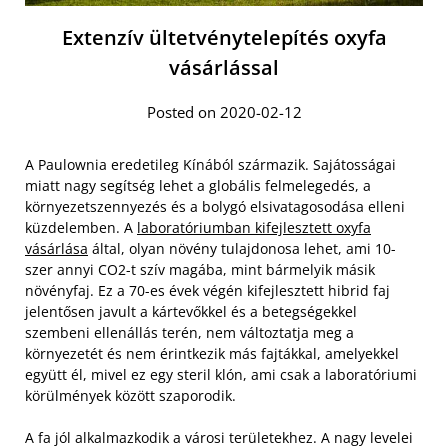
Extenzív ültetvénytelepítés oxyfa
vásárlással
Posted on 2020-02-12
A Paulownia eredetileg Kínából származik. Sajátosságai
miatt nagy segítség lehet a globális felmelegedés, a
környezetszennyezés és a bolygó elsivatagosodása elleni
küzdelemben. A
laboratóriumban kifejlesztett oxyfa
vásárlása
által, olyan növény tulajdonosa lehet, ami 10-
szer annyi CO2-t szív magába, mint bármelyik másik
növényfaj. Ez a 70-es évek végén kifejlesztett hibrid faj
jelentősen javult a kártevőkkel és a betegségekkel
szembeni ellenállás terén, nem változtatja meg a
környezetét és nem érintkezik más fajtákkal, amelyekkel
együtt él, mivel ez egy steril klón, ami csak a laboratóriumi
körülmények között szaporodik.
A fa jól alkalmazkodik a városi területekhez. A nagy levelei