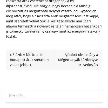
császárfa árak esetenként drágábbak a mi
díjszabásunknál. Ne hagyja, hogy becsapják! Mindig
ellenőrzött és megbízható helyről vásároljon! Győződjön
meg attól, hogy a császárfa árak megfizetésével azt kapja,
amit szeretett volna! Sok lelkes gazdálkodó már ipari
alapon termeszti a növényt és talán hamarosan hazánkban
is tömegkultúrává válik, csakúgy mint az energia-hatékony
fűzfák.
« Előző: A költöztetés
Ajánlott olvasmány a
Budapest árak sohasem
Kiégett anyák kézikönyve
voltak jobbak
:Következő »
KERESÉS: