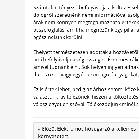
Számtalan tényező befolyásolja a költözéssel
dologról szeretnénk némi információval szolg
árak nem könnyen megfogalmazható
értékek,
összefoglalás, amit ha megnézünk egy pillanat
egész nekünk kerülni.
Ehelyett természetesen adottak a hozzávetőle
ami befolyásolja a végösszeget.
Érdemes rákér
amivel tudnánk élni. Sok helyen ingyen adnak
dobozokat, vagy egyéb csomagolóanyagokat, a
Ez is érték lehet, pedig az árhoz semmi köze k
választunk kivitelezőnek, hiszen a költöztet
válasz egyetlen szóval. Tájékozódjunk minél 
« Előző: Elektromos hősugárzó a kellemes
környezetért