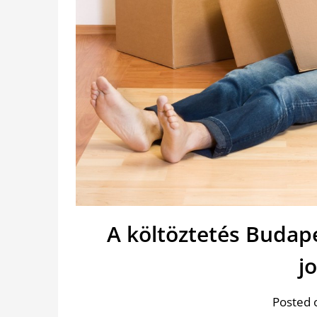
A költöztetés Budap
j
Posted 