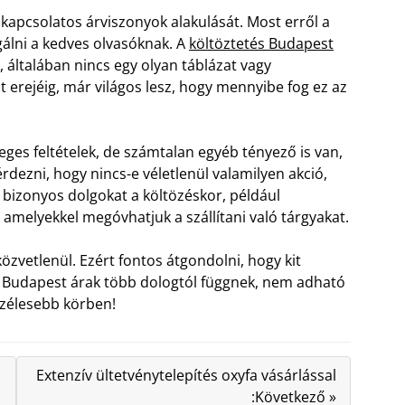
 kapcsolatos árviszonyok alakulását. Most erről a
álni a kedves olvasóknak. A
költöztetés Budapest
 általában nincs egy olyan táblázat vagy
 erejéig, már világos lesz, hogy mennyibe fog ez az
ges feltételek, de számtalan egyéb tényező is van,
dezni, hogy nincs-e véletlenül valamilyen akció,
 bizonyos dolgokat a költözéskor, például
melyekkel megóvhatjuk a szállítani való tárgyakat.
özvetlenül. Ezért fontos átgondolni, hogy kit
és Budapest árak több dologtól függnek, nem adható
szélesebb körben!
Extenzív ültetvénytelepítés oxyfa vásárlással
:Következő »