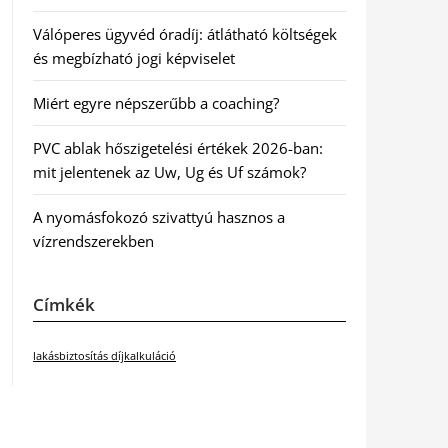
Válóperes ügyvéd óradíj: átlátható költségek
és megbízható jogi képviselet
Miért egyre népszerűbb a coaching?
PVC ablak hőszigetelési értékek 2026-ban:
mit jelentenek az Uw, Ug és Uf számok?
A nyomásfokozó szivattyú hasznos a
vízrendszerekben
Címkék
lakásbiztosítás díjkalkuláció