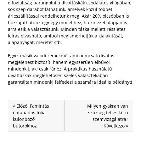
elfoglaltság barangolni a divattáskák csodálatos világában,
sok szép darabot láthatunk, amelyek közül többet
árleszállítással rendelhetünk meg.
Akár 20% olcsóbban is
hozzájuthatunk egy-egy modellhez, ha kinézet alapján is
arra esik a választásunk. Minden táska mellett részletes
leírás olvasható, amiből megismerhetjük a kialakítását,
alapanyagát, méretét stb.
Egyik-másik valódi remekmű, ami nemcsak divatos
megjelenést biztosít, hanem egyszerűen elbűvöl
mindenkit, aki csak ránéz. A praktikus használatú
divattáskák meglehetősen széles választékában
garantáltan mindenki felfedezi a számára ideális példányt!
« Előző: Famintás
Milyen gyakran van
öntapadós fólia
szükség teljes körű
különböző
szemvizsgálatra?
bútorokhoz
:Következő »