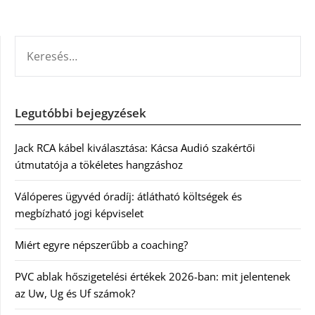
KERESÉS:
Legutóbbi bejegyzések
Jack RCA kábel kiválasztása: Kácsa Audió szakértői
útmutatója a tökéletes hangzáshoz
Válóperes ügyvéd óradíj: átlátható költségek és
megbízható jogi képviselet
Miért egyre népszerűbb a coaching?
PVC ablak hőszigetelési értékek 2026-ban: mit jelentenek
az Uw, Ug és Uf számok?