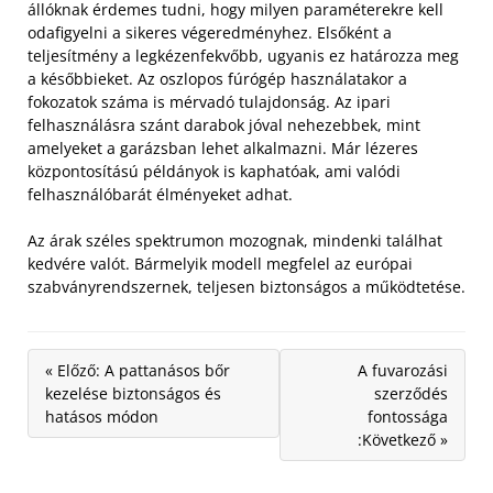
állóknak érdemes tudni, hogy milyen paraméterekre kell
odafigyelni a sikeres végeredményhez. Elsőként a
teljesítmény a legkézenfekvőbb, ugyanis ez határozza meg
a későbbieket.
Az oszlopos fúrógép használatakor a
fokozatok száma is mérvadó tulajdonság. Az ipari
felhasználásra szánt darabok jóval nehezebbek, mint
amelyeket a garázsban lehet alkalmazni. Már lézeres
központosítású példányok is kaphatóak, ami valódi
felhasználóbarát élményeket adhat.
Az árak széles spektrumon mozognak, mindenki találhat
kedvére valót. Bármelyik modell megfelel az európai
szabványrendszernek, teljesen biztonságos a működtetése.
« Előző: A pattanásos bőr
A fuvarozási
kezelése biztonságos és
szerződés
hatásos módon
fontossága
:Következő »