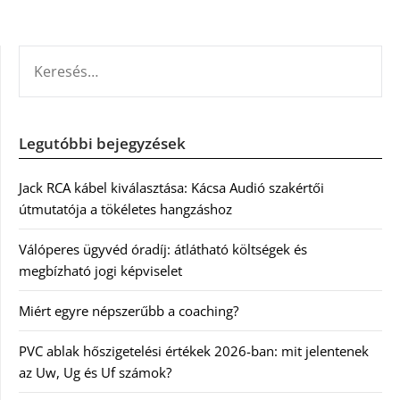
KERESÉS:
Legutóbbi bejegyzések
Jack RCA kábel kiválasztása: Kácsa Audió szakértői
útmutatója a tökéletes hangzáshoz
Válóperes ügyvéd óradíj: átlátható költségek és
megbízható jogi képviselet
Miért egyre népszerűbb a coaching?
PVC ablak hőszigetelési értékek 2026-ban: mit jelentenek
az Uw, Ug és Uf számok?