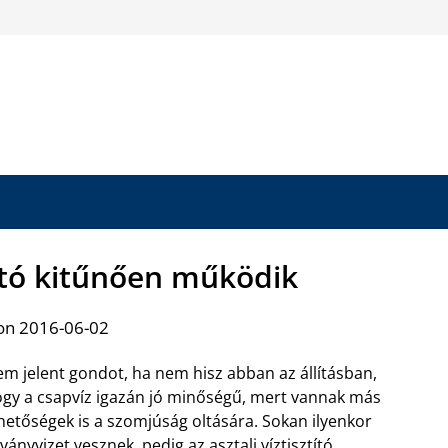
ztító kitűnően működik
on 2016-06-02
m jelent gondot, ha nem hisz abban az állításban,
gy a csapvíz igazán jó minőségű, mert vannak más
hetőségek is a szomjúság oltására. Sokan ilyenkor
ványvizet vesznek, pedig az
asztali víztisztító