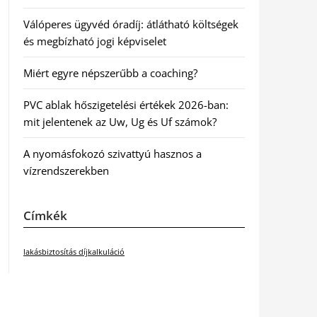
Válóperes ügyvéd óradíj: átlátható költségek
és megbízható jogi képviselet
Miért egyre népszerűbb a coaching?
PVC ablak hőszigetelési értékek 2026-ban:
mit jelentenek az Uw, Ug és Uf számok?
A nyomásfokozó szivattyú hasznos a
vízrendszerekben
Címkék
lakásbiztosítás díjkalkuláció