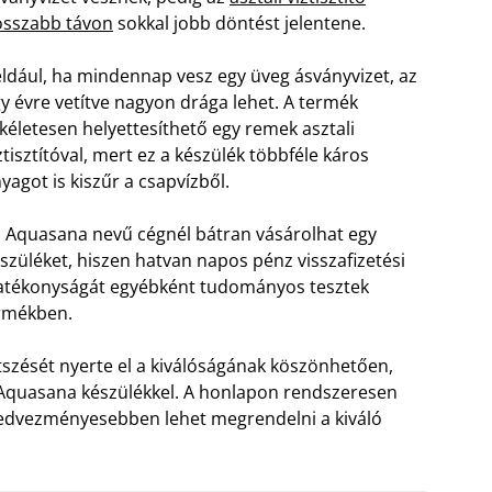
osszabb távon
sokkal jobb döntést jelentene.
ldául, ha mindennap vesz egy üveg ásványvizet, az
y évre vetítve nagyon drága lehet. A termék
kéletesen helyettesíthető egy remek asztali
ztisztítóval, mert ez a készülék többféle káros
yagot is kiszűr a csapvízből.
 Aquasana nevű cégnél bátran vásárolhat egy
szüléket, hiszen hatvan napos pénz visszafizetési
hatékonyságát egyébként tudományos tesztek
ermékben.
etszését nyerte el a kiválóságának köszönhetően,
z Aquasana készülékkel. A honlapon rendszeresen
kedvezményesebben lehet megrendelni a kiváló