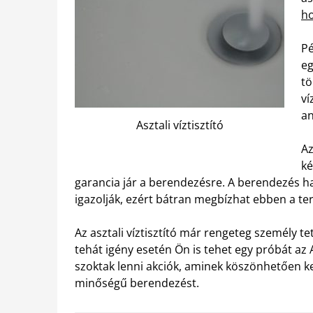
h
Pé
eg
tö
ví
an
Asztali víztisztító
Az
ké
garancia jár a berendezésre. A berendezés 
igazolják, ezért bátran megbízhat ebben a t
Az asztali víztisztító már rengeteg személy t
tehát igény esetén Ön is tehet egy próbát a
szoktak lenni akciók, aminek köszönhetően 
minőségű berendezést.