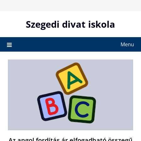
Skip
to
content
Szegedi divat iskola
Menu
Az angol fordítás ár elfogadható összegű