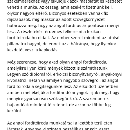
szakemberekhez vagy elküldjük azok másolatát és kezdetét
veheti a munka. Az összeg, amit ezekért fizetnünk kell,
olykor nagyon eltérő. Bizonyos esetekben vannak fix
díjszabások, míg máskor az adott szövegkörnyezet
határozza meg, hogy az angol fordítás ár pontosan menyi
lesz. A részletekért érdemes felkeresni a lexikon-
forditoiroda.hu oldalt. Az ember szeret mindent az utolsó
pillanatra hagyni, de ennek az a hátránya, hogy ilyenkor
kezdetét veszi a kapkodás.
Még szerencse, hogy akad olyan angol fordítóiroda,
amelyikre ilyen körülmények között is számíthatunk.
Legyen szó diplomáról, erkölcsi bizonyítványról, anyakönyvi
kivonatról, netán valamilyen nagyobb szövegről, az angol
fordítóiroda a segítségünkre lesz. Az elküldött üzenetben,
amiben mellékeljük a fordítandó anyagot, írjuk meg, hogy
menyire gyorsan van szükségünk rá. A szakemberek
hajlandóak mindent félretenni, de akkor az többe fog
kerülni.
Az angol fordítóiroda munkatársai a legtöbb területen
jártasak. Anyanyelvi szinten beszélik az angolt, ezért