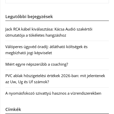
Legutóbbi bejegyzések
Jack RCA kábel kiválasztása: Kácsa Audió szakértői
útmutatója a tökéletes hangzáshoz
Válóperes ügyvéd óradíj: átlátható költségek és
megbízható jogi képviselet
Miért egyre népszerűbb a coaching?
PVC ablak hőszigetelési értékek 2026-ban: mit jelentenek
az Uw, Ug és Uf számok?
A nyomásfokozó szivattyú hasznos a vízrendszerekben
Címkék