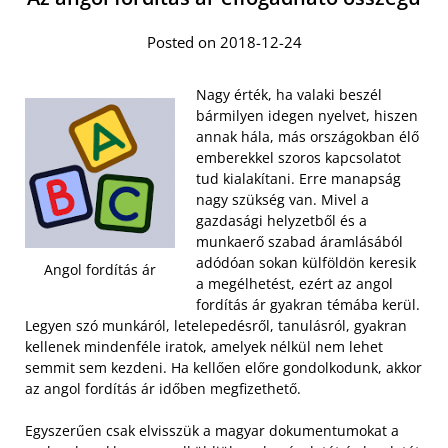
Posted on 2018-12-24
Nagy érték, ha valaki beszél
bármilyen idegen nyelvet, hiszen
annak hála, más országokban élő
emberekkel szoros kapcsolatot
tud kialakítani. Erre manapság
nagy szükség van. Mivel a
gazdasági helyzetből és a
munkaerő szabad áramlásából
adódóan sokan külföldön keresik
Angol fordítás ár
a megélhetést, ezért az angol
fordítás ár gyakran témába kerül.
Legyen szó munkáról, letelepedésről, tanulásról, gyakran
kellenek mindenféle iratok, amelyek nélkül nem lehet
semmit sem kezdeni. Ha kellően előre gondolkodunk, akkor
az angol fordítás ár időben megfizethető.
Egyszerűen csak elvisszük a magyar dokumentumokat a