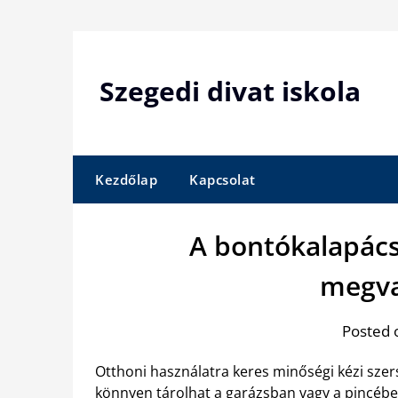
Skip
to
content
Szegedi divat iskola
Kezdőlap
Kapcsolat
A bontókalapács
megva
Posted 
Otthoni használatra keres minőségi kézi sze
könnyen tárolhat a garázsban vagy a pincéb