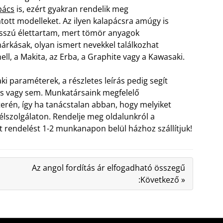
pács
is, ezért gyakran rendelik meg
ott modelleket. Az ilyen kalapácsra amúgy is
hosszú élettartam, mert tömör anyagok
árkásak, olyan ismert nevekkel találkozhat
l, a Makita, az Erba, a Graphite vagy a Kawasaki.
i paraméterek, a részletes leírás pedig segít
cs vagy sem. Munkatársaink megfelelő
rén, így ha tanácstalan abban, hogy melyiket
félszolgálaton. Rendelje meg oldalunkról a
t rendelést 1-2 munkanapon belül házhoz szállítjuk!
Az angol fordítás ár elfogadható összegű
:Következő »