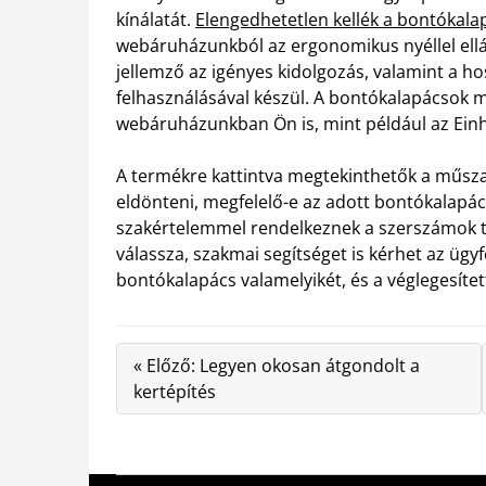
kínálatát.
Elengedhetetlen kellék a bontókala
webáruházunkból az ergonomikus nyéllel ellát
jellemző az igényes kidolgozás, valamint a 
felhasználásával készül. A bontókalapácsok m
webáruházunkban Ön is, mint például az Einhel
A termékre kattintva megtekinthetők a műszak
eldönteni, megfelelő-e az adott bontókalapá
szakértelemmel rendelkeznek a szerszámok te
válassza, szakmai segítséget is kérhet az ügy
bontókalapács valamelyikét, és a véglegesítet
« Előző: Legyen okosan átgondolt a
kertépítés