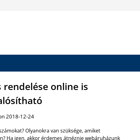
 rendelése online is
lósítható
on 2018-12-24
rszámokat? Olyanokra van szüksége, amiket
en? Ha igen, akkor érdemes átnéznie webáruházunk