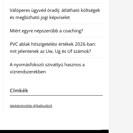
Válóperes ügyvéd óradíj: átlátható költségek
és megbízható jogi képviselet
Miért egyre népszerűbb a coaching?
PVC ablak hőszigetelési értékek 2026-ban:
mit jelentenek az Uw, Ug és Uf számok?
A nyomásfokozó szivattyú hasznos a
vízrendszerekben
Címkék
lakásbiztosítás díjkalkuláció