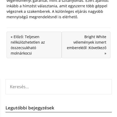
végeredményt garantál, mint a szitanyomás. Ezért ajánlott
inkább a hímzést választania, amit egyszerre több géppel
végeznek a szakemberek. A különleges eljárás nagyobb
mennyiségű megrendelésnél is elérhető.
« Előző: Teljesen
Bright White
nélkülözhetetlen az
vélemények ismert
összecsukható
emberektől :Következő
molnárkocsi
»
KERESÉS:
Legutóbbi bejegyzések