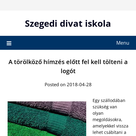
Skip
to
content
Szegedi divat iskola
Menu
A törölköző hímzés előtt fel kell tölteni a
logót
Posted on 2018-04-28
Egy szállodában
szükség van
olyan
megoldásokra,
amelyekkel vissza
lehet csábítani a