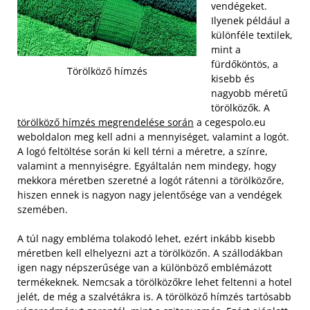
vendégeket.
Ilyenek például a
különféle textilek,
mint a
fürdőköntös, a
Törölköző hímzés
kisebb és
nagyobb méretű
törölközők. A
törölköző hímzés megrendelése során
a cegespolo.eu
weboldalon meg kell adni a mennyiséget, valamint a logót.
A logó feltöltése során ki kell térni a méretre, a színre,
valamint a mennyiségre. Egyáltalán nem mindegy, hogy
mekkora méretben szeretné a logót rátenni a törölközőre,
hiszen ennek is nagyon nagy jelentősége van a vendégek
szemében.
A túl nagy embléma tolakodó lehet, ezért inkább kisebb
méretben kell elhelyezni azt a törölközőn. A szállodákban
igen nagy népszerűsége van a különböző emblémázott
termékeknek. Nemcsak a törölközőkre lehet feltenni a hotel
jelét, de még a szalvétákra is. A törölköző hímzés tartósabb