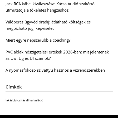
Jack RCA kábel kiválasztása: Kácsa Audió szakértői
útmutatója a tökéletes hangzáshoz
Válóperes ügyvéd óradíj: átlátható költségek és
megbízható jogi képviselet
Miért egyre népszerűbb a coaching?
PVC ablak hőszigetelési értékek 2026-ban: mit jelentenek
az Uw, Ug és Uf számok?
A nyomásfokozó szivattyú hasznos a vízrendszerekben
Címkék
lakásbiztosítás díjkalkuláció